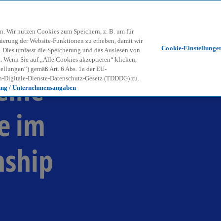
Zurück zur Inhaltsseite
Kon
contact_mail
n. Wir nutzen Cookies zum Speichern, z. B. um für
mierung der Website-Funktionen zu erheben, damit wir
Cookie-Einstellunge
nd. Dies umfasst die Speicherung und das Auslesen von
Wenn Sie auf „Alle Cookies akzeptieren“ klicken,
ellungen“) gemäß Art. 6 Abs. 1a der EU-
eine
-Digitale-Dienste-Datenschutz-Gesetz (TDDDG) zu.
ung / Unternehmensangaben
e im
nship