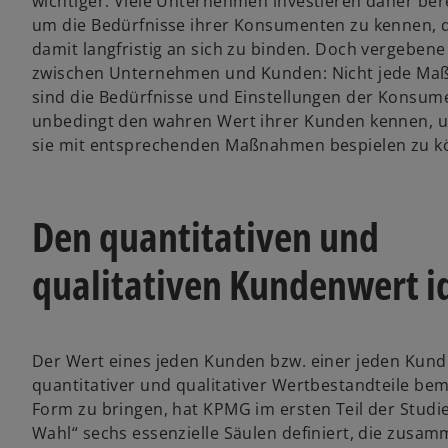
wichtiger. Viele Unternehmen investieren daher ber
k
k
k
a
a
a
um die Bedürfnisse ihrer Konsumenten zu kennen, d
r
r
r
t
t
t
damit langfristig an sich zu binden. Doch vergeben
e
e
e
g
g
g
zwischen Unternehmen und Kunden: Nicht jede Maßn
e
e
e
ö
ö
ö
sind die Bedürfnisse und Einstellungen der Konsum
f
f
f
f
f
f
unbedingt den wahren Wert ihrer Kunden kennen, u
n
n
n
e
e
e
sie mit entsprechenden Maßnahmen bespielen zu k
t
t
t
Den quantitativen und
qualitativen Kundenwert id
Der Wert eines jeden Kunden bzw. einer jeden Kun
quantitativer und qualitativer Wertbestandteile be
Form zu bringen, hat KPMG im ersten Teil der Studie
Wahl“ sechs essenzielle Säulen definiert, die zusa