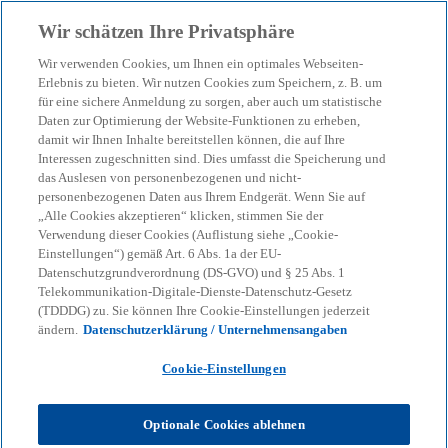
Zurück zur Inhaltsseite
Wir schätzen Ihre Privatsphäre
menu
search
Wir verwenden Cookies, um Ihnen ein optimales Webseiten-
Erlebnis zu bieten. Wir nutzen Cookies zum Speichern, z. B. um
IASB veröffentlicht
für eine sichere Anmeldung zu sorgen, aber auch um statistische
Daten zur Optimierung der Website-Funktionen zu erheben,
damit wir Ihnen Inhalte bereitstellen können, die auf Ihre
Änderungen hinsichtlich
Interessen zugeschnitten sind. Dies umfasst die Speicherung und
das Auslesen von personenbezogenen und nicht-
der Fair Value-Option des
personenbezogenen Daten aus Ihrem Endgerät. Wenn Sie auf
„Alle Cookies akzeptieren“ klicken, stimmen Sie der
Verwendung dieser Cookies (Auflistung siehe „Cookie-
IAS 28
Einstellungen“) gemäß Art. 6 Abs. 1a der EU-
Datenschutzgrundverordnung (DS-GVO) und § 25 Abs. 1
Telekommunikation-Digitale-Dienste-Datenschutz-Gesetz
Die Änderungen sind eine Reaktion auf
(TDDDG) zu. Sie können Ihre Cookie-Einstellungen jederzeit
ändern.
Datenschutzerklärung / Unternehmensangaben
Unterschiede bei der Anwendung der Fair
Value-Option in IAS 28 und resultierenden
Cookie-Einstellungen
Auswirkungen auf die Klassifizierung von
Erträgen und Aufwendungen in der GuV
Optionale Cookies ablehnen