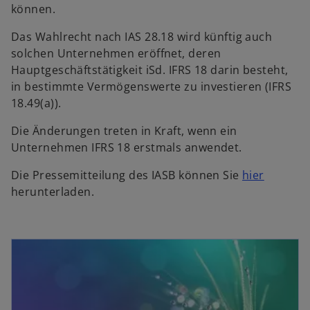
können.
Das Wahlrecht nach IAS 28.18 wird künftig auch
solchen Unternehmen eröffnet, deren
Hauptgeschäftstätigkeit iSd. IFRS 18 darin besteht,
in bestimmte Vermögenswerte zu investieren (IFRS
18.49(a)).
Die Änderungen treten in Kraft, wenn ein
Unternehmen IFRS 18 erstmals anwendet.
w
Die Pressemitteilung des IASB können Sie
hier
i
herunterladen.
r
d
i
n
e
i
n