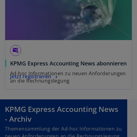
e
r
n
e
u
e
n
attach_email
R
KPMG Express Accounting News abonnieren
e
g
Ad-hoc Informationen zu neuen Anforderungen
Jetzt registrieren
i
an die Rechnungslegung
s
t
e
KPMG Express Accounting News
r
k
- Archiv
a
Themensammlung der Ad-hoc Informationen zu
r
neuen Anforderungen an die Rechnungslegung