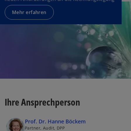
t
e
Mehr erfahren
g
e
ö
f
f
n
e
t
Ihre Ansprechperson
Prof. Dr. Hanne Böckem
Partner, Audit, DPP