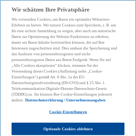
Zurück zur Inhaltsseite
Wir schätzen Ihre Privatsphäre
menu
search
Wir verwenden Cookies, um Ihnen ein optimales Webseiten-
Erlebnis zu bieten. Wir nutzen Cookies zum Speichern, z. B. um
für eine sichere Anmeldung zu sorgen, aber auch um statistische
KPMG Tax News
Daten zur Optimierung der Website-Funktionen zu erheben,
Allgemeine
damit wir Ihnen Inhalte bereitstellen können, die auf Ihre
Interessen zugeschnitten sind. Dies umfasst die Speicherung und
Verwaltungsvorschrift für
das Auslesen von personenbezogenen und nicht-
personenbezogenen Daten aus Ihrem Endgerät. Wenn Sie auf
„Alle Cookies akzeptieren“ klicken, stimmen Sie der
die Außenprüfung (ApO) –
Verwendung dieser Cookies (Auflistung siehe „Cookie-
Einstellungen“) gemäß Art. 6 Abs. 1a der EU-
UPDATE: Zustimmung
Datenschutzgrundverordnung (DS-GVO) und § 25 Abs. 1
Telekommunikation-Digitale-Dienste-Datenschutz-Gesetz
(TDDDG) zu. Sie können Ihre Cookie-Einstellungen jederzeit
Bundesrat
ändern.
Datenschutzerklärung / Unternehmensangaben
Cookie-Einstellungen
BR-Drs. 296/26 (B)
Optionale Cookies ablehnen