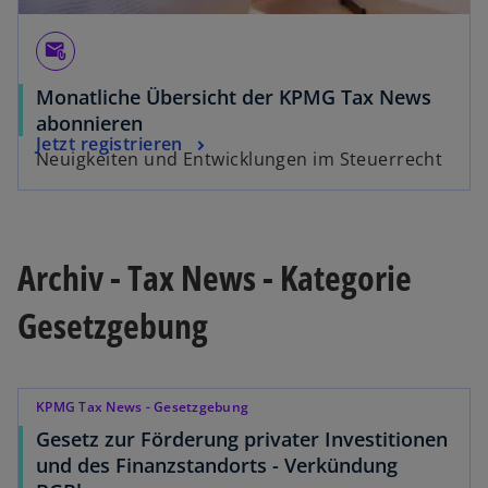
e
g
t
g
i
e
attach_email
i
s
r
s
t
Monatliche Übersicht der KPMG Tax News
k
t
e
abonnieren
a
e
r
Jetzt registrieren
r
Neuigkeiten und Entwicklungen im Steuerrecht
r
k
t
k
a
e
a
r
g
r
t
e
Archiv - Tax News - Kategorie
t
e
ö
e
g
f
Gesetzgebung
g
e
f
e
ö
n
ö
f
e
f
f
KPMG Tax News - Gesetzgebung
t
f
n
Gesetz zur Förderung privater Investitionen
n
e
und des Finanzstandorts - Verkündung
e
t