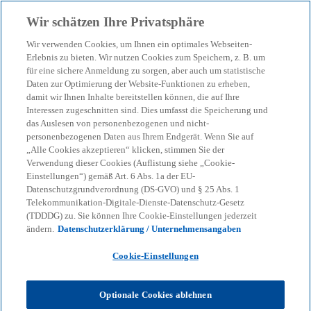
Zurück zur Inhaltsseite
Wir schätzen Ihre Privatsphäre
menu
search
Wir verwenden Cookies, um Ihnen ein optimales Webseiten-
Erlebnis zu bieten. Wir nutzen Cookies zum Speichern, z. B. um
für eine sichere Anmeldung zu sorgen, aber auch um statistische
KPMG Express Accounting News
Daten zur Optimierung der Website-Funktionen zu erheben,
Delegierter Rechtsakt zur
damit wir Ihnen Inhalte bereitstellen können, die auf Ihre
Interessen zugeschnitten sind. Dies umfasst die Speicherung und
Vereinfachung der
das Auslesen von personenbezogenen und nicht-
personenbezogenen Daten aus Ihrem Endgerät. Wenn Sie auf
„Alle Cookies akzeptieren“ klicken, stimmen Sie der
Berichterstattung nach
Verwendung dieser Cookies (Auflistung siehe „Cookie-
Einstellungen“) gemäß Art. 6 Abs. 1a der EU-
der...
Datenschutzgrundverordnung (DS-GVO) und § 25 Abs. 1
Telekommunikation-Digitale-Dienste-Datenschutz-Gesetz
(TDDDG) zu. Sie können Ihre Cookie-Einstellungen jederzeit
ändern.
Datenschutzerklärung / Unternehmensangaben
Der Delegierte Rechtsakt zur Vereinfachung der
Berichterstattung nach der EU-Taxonomie-
Cookie-Einstellungen
Verordnung wurde im EU-Amtsblatt veröffentlicht.
Optionale Cookies ablehnen