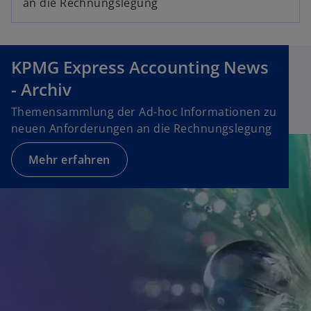
i
an die Rechnungslegung
s
t
e
KPMG Express Accounting News
r
k
- Archiv
a
Themensammlung der Ad-hoc Informationen zu
r
neuen Anforderungen an die Rechnungslegung
t
e
Mehr erfahren
g
e
ö
f
f
n
e
t