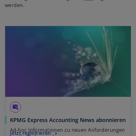
i
werden.
r
d
i
n
e
i
n
e
r
n
e
u
e
n
attach_email
R
KPMG Express Accounting News abonnieren
e
g
Ad-hoc Informationen zu neuen Anforderungen
Jetzt registrieren