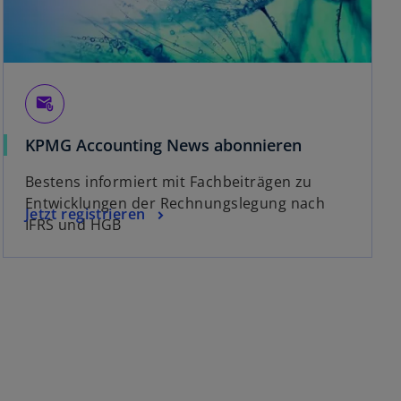
attach_email
KPMG Accounting News abonnieren
Bestens informiert mit Fachbeiträgen zu
Entwicklungen der Rechnungslegung nach
Jetzt registrieren
IFRS und HGB