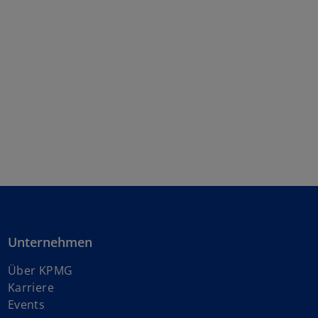
Unternehmen
Über KPMG
w
Karriere
i
Events