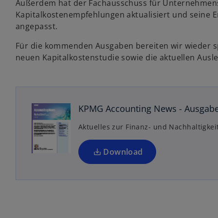
Außerdem hat der Fachausschuss für Unternehmens
e
Kapitalkostenempfehlungen aktualisiert und seine 
i
angepasst.
n
Für die kommenden Ausgaben bereiten wir wieder sp
e
neuen Kapitalkostenstudie sowie die aktuellen Ausl
r
n
e
u
e
KPMG Accounting News - Ausgabe
n
Aktuelles zur Finanz- und Nachhaltigkei
R
e
g
Download
is
t
e
r
k