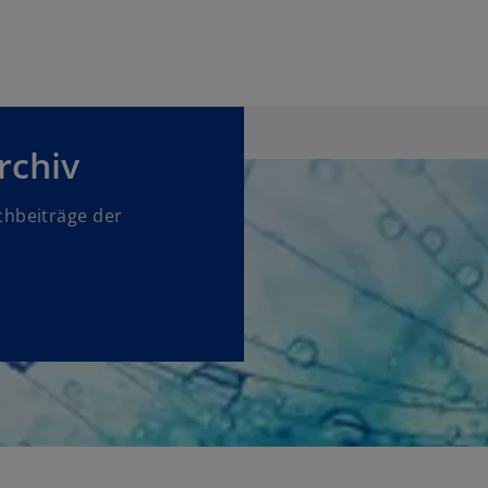
rchiv
hbeiträge der