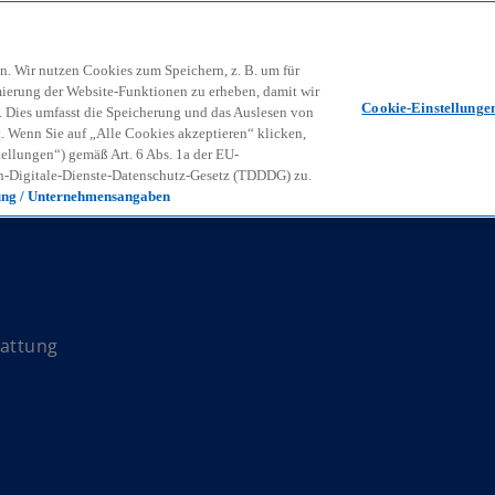
Zurück zur Inhaltsseite
Kon
contact_mail
n. Wir nutzen Cookies zum Speichern, z. B. um für
mierung der Website-Funktionen zu erheben, damit wir
Cookie-Einstellunge
nd. Dies umfasst die Speicherung und das Auslesen von
Wenn Sie auf „Alle Cookies akzeptieren“ klicken,
ellungen“) gemäß Art. 6 Abs. 1a der EU-
-Digitale-Dienste-Datenschutz-Gesetz (TDDDG) zu.
ung / Unternehmensangaben
tattung