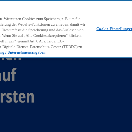
Zurück zur Inhaltsseite
Kon
contact_mail
n. Wir nutzen Cookies zum Speichern, z. B. um für
mierung der Website-Funktionen zu erheben, damit wir
Cookie-Einstellunge
nd. Dies umfasst die Speicherung und das Auslesen von
Wenn Sie auf „Alle Cookies akzeptieren“ klicken,
ellungen“) gemäß Art. 6 Abs. 1a der EU-
chen
-Digitale-Dienste-Datenschutz-Gesetz (TDDDG) zu.
ung / Unternehmensangaben
auf
rsten