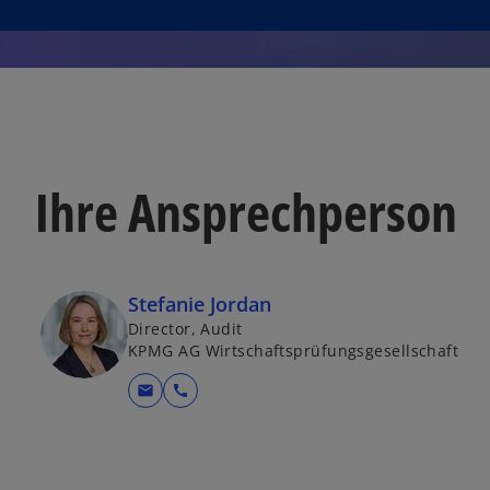
i
s
t
e
r
k
a
Ihre Ansprechperson
r
t
e
g
e
Stefanie Jordan
ö
Director, Audit
KPMG AG Wirtschaftsprüfungsgesellschaft
f
f
mail
call
n
e
t