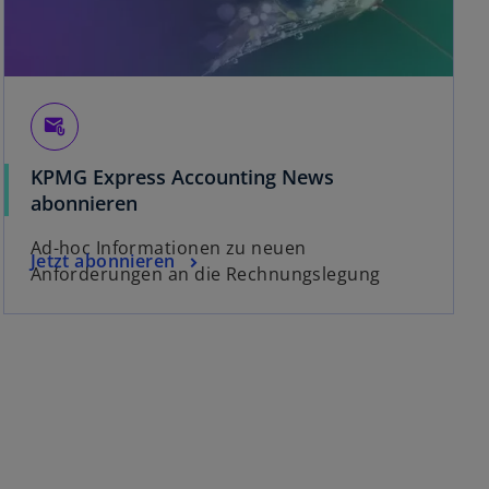
attach_email
KPMG Express Accounting News
abonnieren
Ad-hoc Informationen zu neuen
Jetzt abonnieren
Anforderungen an die Rechnungslegung