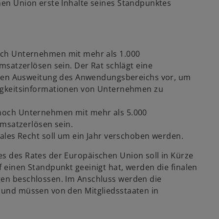
hen Union erste Inhalte seines Standpunktes
ch Unternehmen mit mehr als 1.000
w
msatzerlösen sein. Der Rat schlägt eine
ir
chen Ausweitung des Anwendungsbereichs vor, um
d
igkeitsinformationen von Unternehmen zu
i
n
noch Unternehmen mit mehr als 5.000
e
Umsatzerlösen sein.
i
ales Recht soll um ein Jahr verschoben werden.
n
e
es des Rates der Europäischen Union soll in Kürze
r
f einen Standpunkt geeinigt hat, werden die finalen
n
gen beschlossen. Im Anschluss werden die
e
t und müssen von den Mitgliedsstaaten in
u
e