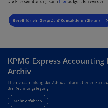
w
Die Pressemitteilung kann
hier
aufgerufen werden.
i
r
d
Bereit für ein Gespräch? Kontaktieren Sie uns
i
n
e
i
n
e
KPMG Express Accounting 
r
n
Archiv
e
u
e
Themensammlung der Ad-hoc Informationen zu neu
n
die Rechnungslegung
R
e
Mehr erfahren
g