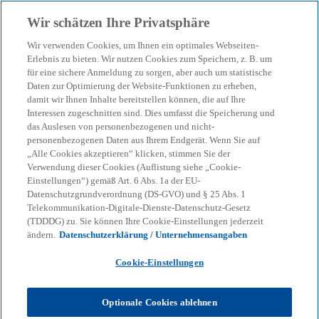
Zurück zur Inhaltsseite
Wir schätzen Ihre Privatsphäre
menu
search
Wir verwenden Cookies, um Ihnen ein optimales Webseiten-
Erlebnis zu bieten. Wir nutzen Cookies zum Speichern, z. B. um
für eine sichere Anmeldung zu sorgen, aber auch um statistische
Daten zur Optimierung der Website-Funktionen zu erheben,
damit wir Ihnen Inhalte bereitstellen können, die auf Ihre
Interessen zugeschnitten sind. Dies umfasst die Speicherung und
das Auslesen von personenbezogenen und nicht-
personenbezogenen Daten aus Ihrem Endgerät. Wenn Sie auf
„Alle Cookies akzeptieren“ klicken, stimmen Sie der
Verwendung dieser Cookies (Auflistung siehe „Cookie-
Einstellungen“) gemäß Art. 6 Abs. 1a der EU-
Datenschutzgrundverordnung (DS-GVO) und § 25 Abs. 1
Telekommunikation-Digitale-Dienste-Datenschutz-Gesetz
Social Media
(TDDDG) zu. Sie können Ihre Cookie-Einstellungen jederzeit
ändern.
Datenschutzerklärung / Unternehmensangaben
Cookie-Einstellungen
Wir freuen uns auf den Dialog: Stellen Sie
Fragen, teilen Sie Ihre Ansichten und
Optionale Cookies ablehnen