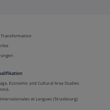
g
i
s
t
e
r
e Transformation
k
a
ärkte
r
rungen
t
e
g
alifikation
e
ö
age, Economic and Cultural Area Studies
f
sau),
f
n
Internationales et Langues (Strasbourg)
e
r
t