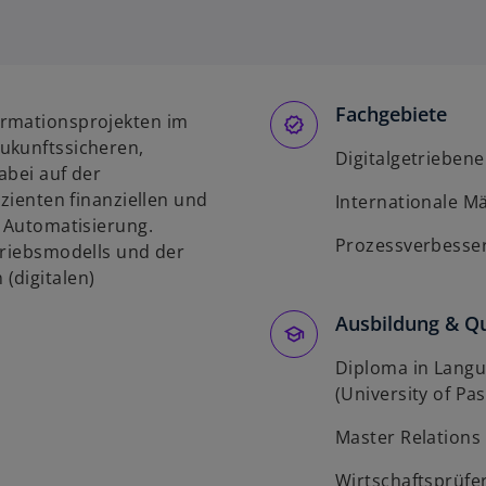
Fachgebiete
ormationsprojekten im
ukunftssicheren,
Digitalgetrieben
abei auf der
izienten finanziellen und
Internationale M
h Automatisierung.
Prozessverbesse
triebsmodells und der
(digitalen)
Ausbildung & Qu
Diploma in Langu
(University of Pas
Master Relations 
Wirtschaftsprüfe