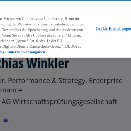
Zurück zur Inhaltsseite
Kon
contact_mail
n. Wir nutzen Cookies zum Speichern, z. B. um für
mierung der Website-Funktionen zu erheben, damit wir
Cookie-Einstellunge
nd. Dies umfasst die Speicherung und das Auslesen von
Wenn Sie auf „Alle Cookies akzeptieren“ klicken,
ellungen“) gemäß Art. 6 Abs. 1a der EU-
-Digitale-Dienste-Datenschutz-Gesetz (TDDDG) zu.
ung / Unternehmensangaben
hias Winkler
r, Performance & Strategy, Enterprise
rmance
AG Wirtschaftsprüfungsgesellschaft
mail