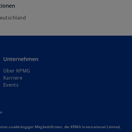
tionen
eutschland
Unternehmen
Über KPMG
w
Karriere
i
Events
r
d
i
en
n
e
i
ion unabhängiger Mitgliedsfirmen, die KPMG International Limited,