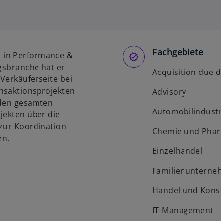
Fachgebiete
 in Performance &
ngsbranche hat er
Acquisition due d
Verkäuferseite bei
ansaktionsprojekten
Advisory
 den gesamten
Automobilindustr
jekten über die
 zur Koordination
Chemie und Pha
en.
Einzelhandel
Familienunterne
Handel und Kon
IT-Management