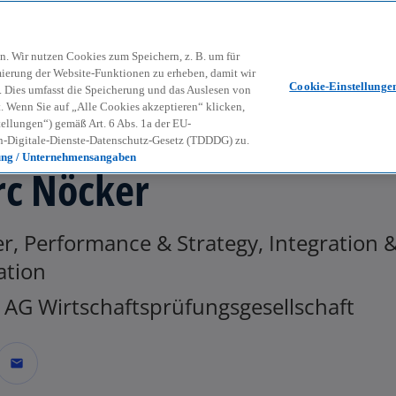
Zurück zur Inhaltsseite
Kon
contact_mail
n. Wir nutzen Cookies zum Speichern, z. B. um für
mierung der Website-Funktionen zu erheben, damit wir
Cookie-Einstellunge
nd. Dies umfasst die Speicherung und das Auslesen von
Wenn Sie auf „Alle Cookies akzeptieren“ klicken,
ellungen“) gemäß Art. 6 Abs. 1a der EU-
-Digitale-Dienste-Datenschutz-Gesetz (TDDDG) zu.
ung / Unternehmensangaben
c Nöcker
r, Performance & Strategy, Integration 
ation
AG Wirtschaftsprüfungsgesellschaft
mail