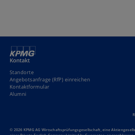
Kontakt
Standorte
w
Angebotsanfrage (RfP) einreichen
i
Kontaktformular
r
Alumni
d
i
n
R
e
i
© 2026 KPMG AG Wirtschaftsprüfungsgesellschaft, eine Aktiengesell