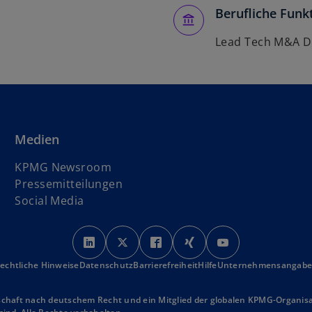
Berufliche Funk
Lead Tech M&A D
Medien
KPMG Newsroom
Pressemitteilungen
Social Media
w
w
w
w
w
i
i
i
i
i
echtliche Hinweise
Datenschutz
r
Barrierefreiheit
r
r
Hilfe
r
Unternehmensangab
r
d
d
d
d
d
i
i
i
i
i
schaft nach deutschem Recht und ein Mitglied der globalen KPMG-Organisat