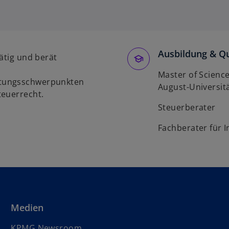
Ausbildung & Qu
ätig und berät
Master of Science
atungsschwerpunkten
August-Universit
teuerrecht.
Steuerberater
Fachberater für I
Medien
KPMG Newsroom