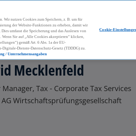
Zurück zur Inhaltsseite
Kon
contact_mail
n. Wir nutzen Cookies zum Speichern, z. B. um für
mierung der Website-Funktionen zu erheben, damit wir
Cookie-Einstellunge
nd. Dies umfasst die Speicherung und das Auslesen von
Wenn Sie auf „Alle Cookies akzeptieren“ klicken,
ellungen“) gemäß Art. 6 Abs. 1a der EU-
-Digitale-Dienste-Datenschutz-Gesetz (TDDDG) zu.
ung / Unternehmensangaben
id Mecklenfeld
 Manager, Tax - Corporate Tax Services
AG Wirtschaftsprüfungsgesellschaft