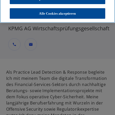
Senior Manager, Financial Services,
Technology & IT-Compliance, Practice Lead
Alle Cookies akzeptieren
Detection & Response
KPMG AG Wirtschaftsprüfungsgesellschaft
call
mail
Als Practice Lead Detection & Response begleite
Ich mit meinem Team die digitale Transformation
des Financial-Services-Sektors durch nachhaltige
Beratungs- sowie Implementationsprojekte mit
dem Fokus operative Cyber-Sicherheit. Meine
langjährige Berufserfahrung mit Wurzeln in der
Offensive Security sowie Regulatorikexpertise