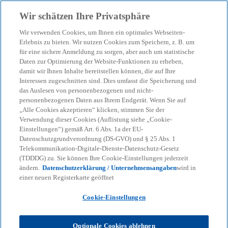
Zurück zur Inhaltsseite
Wir schätzen Ihre Privatsphäre
menu
search
Wir verwenden Cookies, um Ihnen ein optimales Webseiten-
Erlebnis zu bieten. Wir nutzen Cookies zum Speichern, z. B. um
für eine sichere Anmeldung zu sorgen, aber auch um statistische
Daten zur Optimierung der Website-Funktionen zu erheben,
damit wir Ihnen Inhalte bereitstellen können, die auf Ihre
Interessen zugeschnitten sind. Dies umfasst die Speicherung und
das Auslesen von personenbezogenen und nicht-
personenbezogenen Daten aus Ihrem Endgerät. Wenn Sie auf
„Alle Cookies akzeptieren“ klicken, stimmen Sie der
Verwendung dieser Cookies (Auflistung siehe „Cookie-
Einstellungen“) gemäß Art. 6 Abs. 1a der EU-
Datenschutzgrundverordnung (DS-GVO) und § 25 Abs. 1
Telekommunikation-Digitale-Dienste-Datenschutz-Gesetz
(TDDDG) zu. Sie können Ihre Cookie-Einstellungen jederzeit
ändern.
Datenschutzerklärung / Unternehmensangaben
wird in
einer neuen Registerkarte geöffnet
Cookie-Einstellungen
Julian Krautwald
Optionale Cookies ablehnen