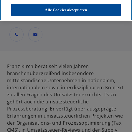
Partner, Tax
Alle Cookies akzeptieren
KPMG AG Wirtschaftsprüfungsgesellschaft
call
mail
Franz Kirch berät seit vielen Jahren
branchenübergreifend insbesondere
mittelständische Unternehmen in nationalem,
internationalem sowie interdisziplinärem Kontext
zu allen Fragen des Umsatzsteuerrechts. Dazu
gehört auch die umsatzsteuerliche
Prozessberatung. Er verfügt über ausgeprägte
Erfahrungen in umsatzsteuerlichen Projekten wie
der Organisations- und Prozessoptimierung (Tax
CMS), in Umsatzsteuer-Reviews und der Supply