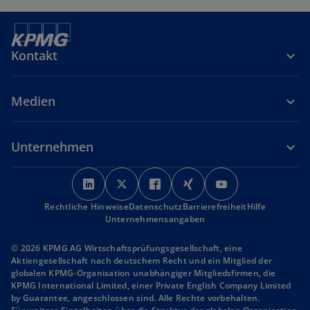
Kontakt
Medien
Unternehmen
w
w
w
w
w
i
i
i
i
i
Rechtliche Hinweise
r
Datenschutz
r
r
Barrierefreiheit
r
r
Hilfe
Unternehmensangaben
d
d
d
d
d
i
i
i
i
i
© 2026 KPMG AG Wirtschaftsprüfungsgesellschaft, eine
n
n
n
n
n
Aktiengesellschaft nach deutschem Recht und ein Mitglied der
globalen KPMG-Organisation unabhängiger Mitgliedsfirmen, die
e
e
e
e
e
KPMG International Limited, einer Private English Company Limited
i
i
i
i
i
by Guarantee, angeschlossen sind. Alle Rechte vorbehalten.
n
n
n
n
n