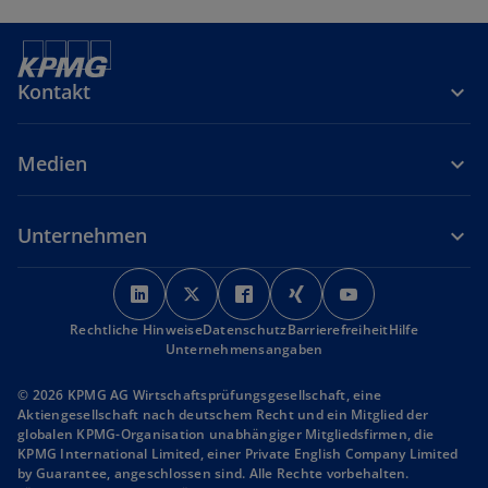
Kontakt
Medien
Unternehmen
w
w
w
w
w
i
i
i
i
i
Rechtliche Hinweise
r
Datenschutz
r
r
Barrierefreiheit
r
r
Hilfe
Unternehmensangaben
d
d
d
d
d
i
i
i
i
i
© 2026 KPMG AG Wirtschaftsprüfungsgesellschaft, eine
n
n
n
n
n
Aktiengesellschaft nach deutschem Recht und ein Mitglied der
globalen KPMG-Organisation unabhängiger Mitgliedsfirmen, die
e
e
e
e
e
KPMG International Limited, einer Private English Company Limited
i
i
i
i
i
by Guarantee, angeschlossen sind. Alle Rechte vorbehalten.