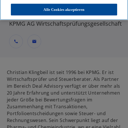
Partner, Deal Advisory - Valuation, Head of
Alle Cookies akzeptieren
Life Sciences & Chemicals
KPMG AG Wirtschaftsprüfungsgesellschaft
call
mail
Christian Klingbeil ist seit 1996 bei KPMG. Er ist
Wirtschaftsprüfer und Steuerberater. Als Partner
im Bereich Deal Advisory verfügt er über mehr als
20 Jahre Erfahrung und unterstützt Unternehmen
jeder Größe bei Bewertungsfragen im
Zusammenhang mit Transaktionen,
Portfolioentscheidungen sowie Steuer- und
Rechnungswesen. Sein Schwerpunkt liegt auf der
Pharma- und Chemieindustrie, wo er eine Vielzahl