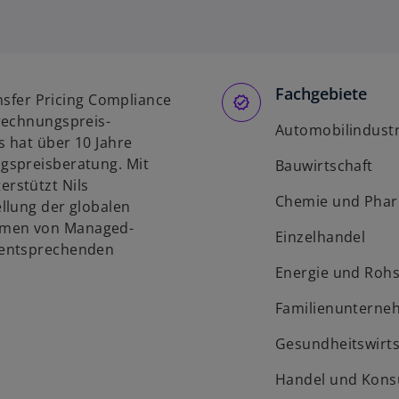
Fachgebiete
ansfer Pricing Compliance
rechnungspreis-
Automobilindustr
 hat über 10 Jahre
gspreisberatung. Mit
Bauwirtschaft
rstützt Nils
Chemie und Pha
llung der globalen
hmen von Managed-
Einzelhandel
 entsprechenden
Energie und Rohs
Familienunterne
Gesundheitswirts
Handel und Kon