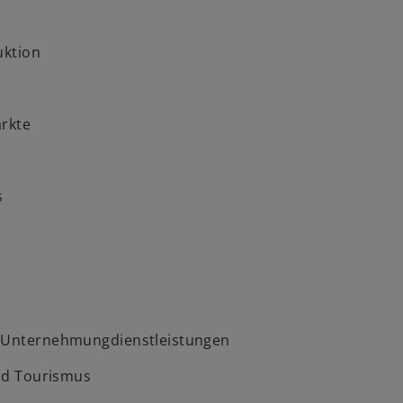
uktion
ärkte
s
d Unternehmungdienstleistungen
und Tourismus