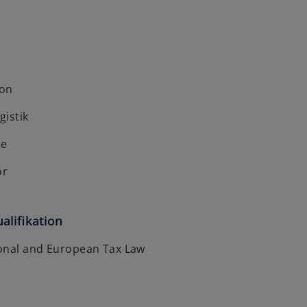
on
gistik
te
or
alifikation
ional and European Tax Law