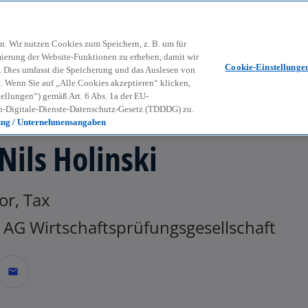
Zurück zur Inhaltsseite
Kon
contact_mail
n. Wir nutzen Cookies zum Speichern, z. B. um für
mierung der Website-Funktionen zu erheben, damit wir
Cookie-Einstellunge
nd. Dies umfasst die Speicherung und das Auslesen von
Wenn Sie auf „Alle Cookies akzeptieren“ klicken,
ellungen“) gemäß Art. 6 Abs. 1a der EU-
-Digitale-Dienste-Datenschutz-Gesetz (TDDDG) zu.
ung / Unternehmensangaben
 Nils Holinski
or, Tax
AG Wirtschaftsprüfungsgesellschaft
mail