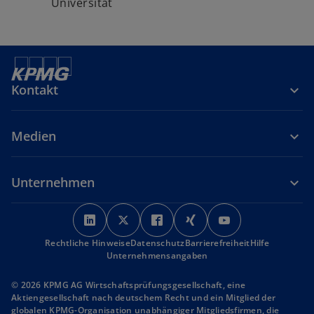
Universität
Kontakt
Medien
Unternehmen
w
w
w
w
w
i
i
i
i
i
Rechtliche Hinweise
r
Datenschutz
r
r
Barrierefreiheit
r
r
Hilfe
Unternehmensangaben
d
d
d
d
d
i
i
i
i
i
© 2026 KPMG AG Wirtschaftsprüfungsgesellschaft, eine
n
n
n
n
n
Aktiengesellschaft nach deutschem Recht und ein Mitglied der
globalen KPMG-Organisation unabhängiger Mitgliedsfirmen, die
e
e
e
e
e