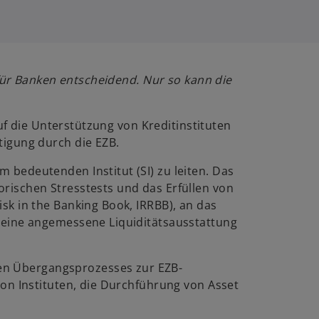
g
i
s
t
e
 für Banken entscheidend. Nur so kann die
r
k
uf die Unterstützung von Kreditinstituten
a
tigung durch die EZB.
r
t
bedeutenden Institut (SI) zu leiten. Das
e
rischen Stresstests und das Erfüllen von
g
sk in the Banking Book, IRRBB), an das
e
 eine angemessene Liquiditätsausstattung
ö
f
f
en Übergangsprozesses zur EZB-
n
von Instituten, die Durchführung von Asset
e
t