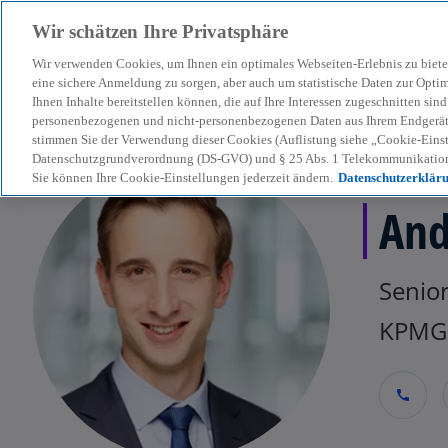
Wir schätzen Ihre Privatsphäre
Wir verwenden Cookies, um Ihnen ein optimales Webseiten-Erlebnis zu biete
menu
eine sichere Anmeldung zu sorgen, aber auch um statistische Daten zur Opti
Ihnen Inhalte bereitstellen können, die auf Ihre Interessen zugeschnitten si
personenbezogenen und nicht-personenbezogenen Daten aus Ihrem Endgerät. 
stimmen Sie der Verwendung dieser Cookies (Auflistung siehe „Cookie-Einst
Datenschutzgrundverordnung (DS-GVO) und § 25 Abs. 1 Telekommunikation
Sie können Ihre Cookie-Einstellungen jederzeit ändern.
Datenschutzerklär
And
Senior
KPMG 
call