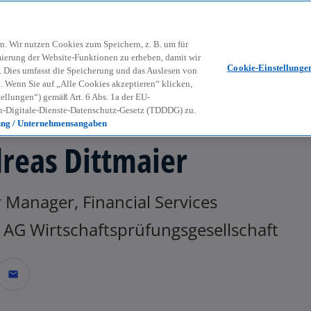
Zurück zur Inhaltsseite
Kon
contact_mail
n. Wir nutzen Cookies zum Speichern, z. B. um für
mierung der Website-Funktionen zu erheben, damit wir
Cookie-Einstellunge
nd. Dies umfasst die Speicherung und das Auslesen von
Wenn Sie auf „Alle Cookies akzeptieren“ klicken,
ellungen“) gemäß Art. 6 Abs. 1a der EU-
-Digitale-Dienste-Datenschutz-Gesetz (TDDDG) zu.
ung / Unternehmensangaben
reas Dittmaier
 Manager, Financial Services
AG Wirtschaftsprüfungsgesellschaft
mail