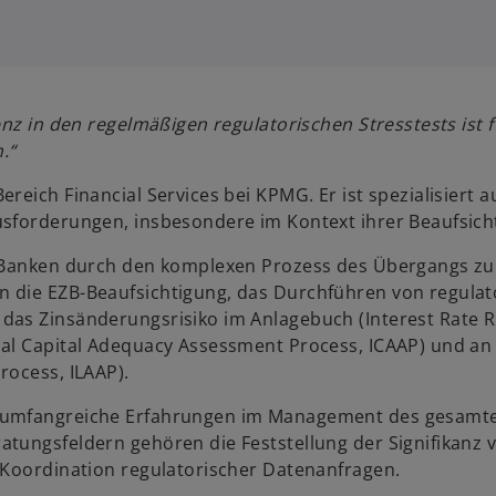
ienz in den regelmäßigen regulatorischen Stresstests ist
.“
reich Financial Services bei KPMG. Er ist spezialisiert a
usforderungen, insbesondere im Kontext ihrer Beaufsich
, Banken durch den komplexen Prozess des Übergangs zum 
die EZB-Beaufsichtigung, das Durchführen von regulato
as Zinsänderungsrisiko im Anlagebuch (Interest Rate Ri
al Capital Adequacy Assessment Process, ICAAP) und an
rocess, ILAAP).
s umfangreiche Erfahrungen im Management des gesamt
tungsfeldern gehören die Feststellung der Signifikanz 
e Koordination regulatorischer Datenanfragen.