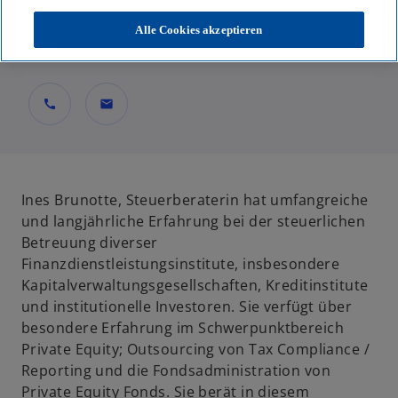
Partner, Financial Services
Alle Cookies akzeptieren
KPMG AG Wirtschaftsprüfungsgesellschaft
call
mail
Ines Brunotte, Steuerberaterin hat umfangreiche
und langjährliche Erfahrung bei der steuerlichen
Betreuung diverser
Finanzdienstleistungsinstitute, insbesondere
Kapitalverwaltungsgesellschaften, Kreditinstitute
und institutionelle Investoren. Sie verfügt über
besondere Erfahrung im Schwerpunktbereich
Private Equity; Outsourcing von Tax Compliance /
Reporting und die Fondsadministration von
Private Equity Fonds. Sie berät in diesem