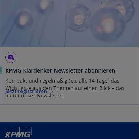
e
r
k
a
r
t
e
g
attach_email
e
KPMG Klardenker Newsletter abonnieren
ö
f
Kompakt und regelmäßig (ca. alle 14 Tage) das
f
Wichtigste aus den Themen auf einen Blick – das
Jetzt registrieren
n
bietet unser Newsletter.
e
t