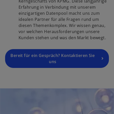
d
Kerngeschäfts von KPMG. Diese langjährige
r
r
i
Erfahrung in Verbindung mit unserem
t
k
n
einzigartigen Datenpool macht uns zum
e
a
e
idealen Partner für alle Fragen rund um
g
r
i
diesen Themenkomplex. Wir wissen genau,
e
t
n
vor welchen Herausforderungen unsere
ö
e
e
Kunden stehen und was den Markt bewegt.
f
g
r
f
e
n
n
ö
Bereit für ein Gespräch? Kontaktieren Sie
e
e
f
uns
u
t
f
e
n
n
e
R
t
e
g
i
s
t