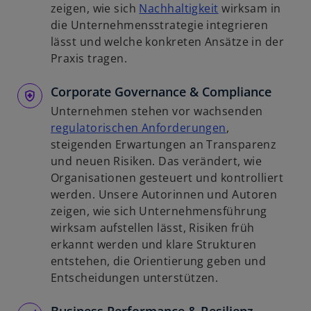
n
w
zeigen, wie sich
Nachhaltigkeit
wirksam in
R
i
die Unternehmensstrategie integrieren
e
r
lässt und welche konkreten Ansätze in der
g
d
Praxis tragen.
i
i
s
Corporate Governance & Compliance
n
t
e
Unternehmen stehen vor wachsenden
e
i
w
regulatorischen Anforderungen
,
r
n
i
steigenden Erwartungen an Transparenz
k
e
r
und neuen Risiken. Das verändert, wie
a
r
d
Organisationen gesteuert und kontrolliert
r
n
i
werden. Unsere Autorinnen und Autoren
t
e
n
zeigen, wie sich Unternehmensführung
e
u
e
wirksam aufstellen lässt, Risiken früh
g
e
i
erkannt werden und klare Strukturen
e
n
n
entstehen, die Orientierung geben und
ö
R
e
Entscheidungen unterstützen.
f
e
r
f
g
n