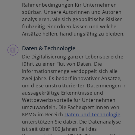
e
i
i
Rahmenbedingungen für Unternehmen
ö
n
n
spürbar. Unsere Autorinnen und Autoren
f
e
e
analysieren, wie sich geopolitische Risiken
f
r
i
frühzeitig einordnen lassen und welche
n
n
n
Ansätze helfen, handlungsfähig zu bleiben.
e
e
e
t
u
Daten & Technologie
r
e
n
Die Digitalisierung ganzer Lebensbereiche
n
e
führt zu einer Flut von Daten. Die
R
u
Informationsmenge verdoppelt sich alle
e
e
zwei Jahre. Es bedarf innovativer Ansätze,
g
n
um diese unstrukturierten Datenmengen in
i
R
aussagekräftige Erkenntnisse und
s
e
Wettbewerbsvorteile für Unternehmen
t
g
umzuwandeln. Die Fachexpert:innen von
e
i
w
KPMG im Bereich
Daten und Technologie
r
s
i
unterstützen Sie dabei. Die Datenanalyse
k
t
r
ist seit über 100 Jahren Teil des
a
e