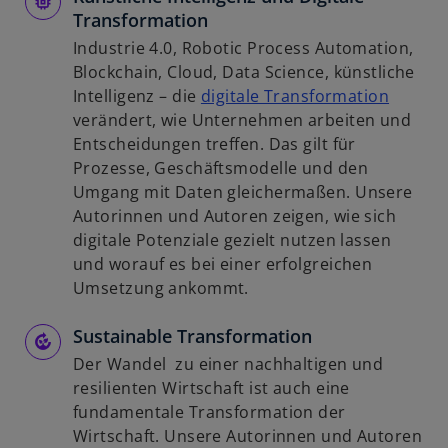
Transformation
Industrie 4.0, Robotic Process Automation,
Blockchain, Cloud, Data Science, künstliche
w
Intelligenz – die
digitale Transformation
i
verändert, wie Unternehmen arbeiten und
r
Entscheidungen treffen. Das gilt für
d
Prozesse, Geschäftsmodelle und den
i
Umgang mit Daten gleichermaßen. Unsere
n
Autorinnen und Autoren zeigen, wie sich
e
digitale Potenziale gezielt nutzen lassen
i
und worauf es bei einer erfolgreichen
n
Umsetzung ankommt.
e
Sustainable Transformation
r
n
Der Wandel zu einer nachhaltigen und
e
resilienten Wirtschaft ist auch eine
u
fundamentale Transformation der
e
Wirtschaft. Unsere Autorinnen und Autoren