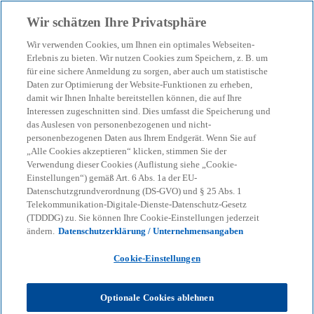
Zurück zur Inhaltsseite
Wir schätzen Ihre Privatsphäre
menu
search
Wir verwenden Cookies, um Ihnen ein optimales Webseiten-
Erlebnis zu bieten. Wir nutzen Cookies zum Speichern, z. B. um
für eine sichere Anmeldung zu sorgen, aber auch um statistische
Unser Blog – Insights für
Daten zur Optimierung der Website-Funktionen zu erheben,
damit wir Ihnen Inhalte bereitstellen können, die auf Ihre
Ihre nächsten
Interessen zugeschnitten sind. Dies umfasst die Speicherung und
das Auslesen von personenbezogenen und nicht-
personenbezogenen Daten aus Ihrem Endgerät. Wenn Sie auf
Entscheidungen
„Alle Cookies akzeptieren“ klicken, stimmen Sie der
Verwendung dieser Cookies (Auflistung siehe „Cookie-
Einstellungen“) gemäß Art. 6 Abs. 1a der EU-
Datenschutzgrundverordnung (DS-GVO) und § 25 Abs. 1
Wir helfen Ihnen, den Überblick zu behalten
Telekommunikation-Digitale-Dienste-Datenschutz-Gesetz
(TDDDG) zu. Sie können Ihre Cookie-Einstellungen jederzeit
bei geopolitischen Verschiebungen, neuen
ändern.
Datenschutzerklärung / Unternehmensangaben
Regulierungen und technologischen
Cookie-Einstellungen
Umbrüchen.
Optionale Cookies ablehnen