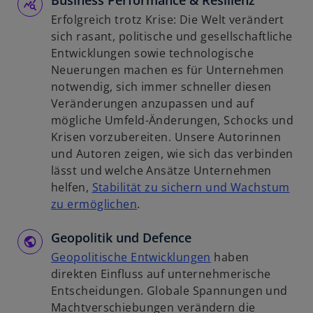
Business Performance & Resilienz
n
i
e
Erfolgreich trotz Krise: Die Welt verändert
e
s
u
sich rasant, politische und gesellschaftliche
t
t
e
Entwicklungen sowie technologische
e
n
Neuerungen machen es für Unternehmen
r
R
notwendig, sich immer schneller diesen
k
e
Veränderungen anzupassen und auf
a
g
mögliche Umfeld-Änderungen, Schocks und
r
i
Krisen vorzubereiten. Unsere Autorinnen
t
s
und Autoren zeigen, wie sich das verbinden
e
t
lässt und welche Ansätze Unternehmen
g
e
helfen,
Stabilität zu sichern und Wachstum
e
r
w
zu ermöglichen
.
ö
k
i
f
a
Geopolitik und Defence
r
f
r
d
w
Geopolitische Entwicklungen
haben
n
t
i
i
direkten Einfluss auf unternehmerische
e
e
n
r
Entscheidungen. Globale Spannungen und
t
g
e
d
Machtverschiebungen verändern die