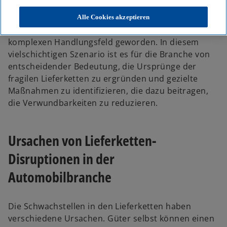
e
e
e
u
u
u
e
e
e
Die Verwundbarkeiten der globalen Lieferketten
Alle Cookies akzeptieren
n
n
n
R
R
R
sind für die Automobilindustrie zu einem
e
e
e
g
g
g
komplexen Handlungsfeld geworden. In diesem
i
i
i
s
s
s
vielschichtigen Szenario ist es für die Branche von
t
t
t
e
e
e
entscheidender Bedeutung, die Ursprünge der
r
r
r
k
k
k
fragilen Lieferketten zu ergründen und gezielte
a
a
a
r
r
r
Maßnahmen zu identifizieren, die dazu beitragen,
t
t
t
e
e
e
die Verwundbarkeiten zu reduzieren.
g
g
g
e
e
e
ö
ö
ö
f
f
f
f
f
f
Ursachen von Lieferketten-
n
n
n
e
e
e
t
t
t
Disruptionen in der
Automobilbranche
Die Schwachstellen in den Lieferketten haben
verschiedene Ursachen. Güter selbst können einen