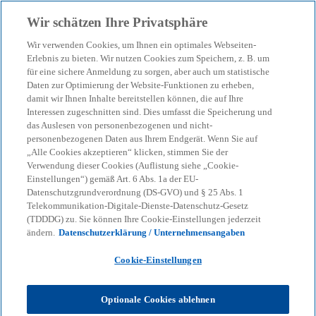
Zurück zur Inhaltsseite
Wir schätzen Ihre Privatsphäre
menu
search
Wir verwenden Cookies, um Ihnen ein optimales Webseiten-
Erlebnis zu bieten. Wir nutzen Cookies zum Speichern, z. B. um
Sechs Schritte für
für eine sichere Anmeldung zu sorgen, aber auch um statistische
Daten zur Optimierung der Website-Funktionen zu erheben,
damit wir Ihnen Inhalte bereitstellen können, die auf Ihre
resiliente Lieferketten in
Interessen zugeschnitten sind. Dies umfasst die Speicherung und
das Auslesen von personenbezogenen und nicht-
der Automobilindustrie
personenbezogenen Daten aus Ihrem Endgerät. Wenn Sie auf
„Alle Cookies akzeptieren“ klicken, stimmen Sie der
Verwendung dieser Cookies (Auflistung siehe „Cookie-
Einstellungen“) gemäß Art. 6 Abs. 1a der EU-
22-01-2024
event
Datenschutzgrundverordnung (DS-GVO) und § 25 Abs. 1
Telekommunikation-Digitale-Dienste-Datenschutz-Gesetz
w
w
w
(TDDDG) zu. Sie können Ihre Cookie-Einstellungen jederzeit
i
i
i
Share
ändern.
Datenschutzerklärung / Unternehmensangaben
r
r
r
d
d
d
i
i
i
n
n
n
Cookie-Einstellungen
e
e
e
i
i
i
n
n
n
KPMG
Themen
Geopolitics & Defence
e
e
e
Optionale Cookies ablehnen
r
r
r
Sechs Schritte für resiliente Lieferketten in der Automobilindustrie
n
n
n