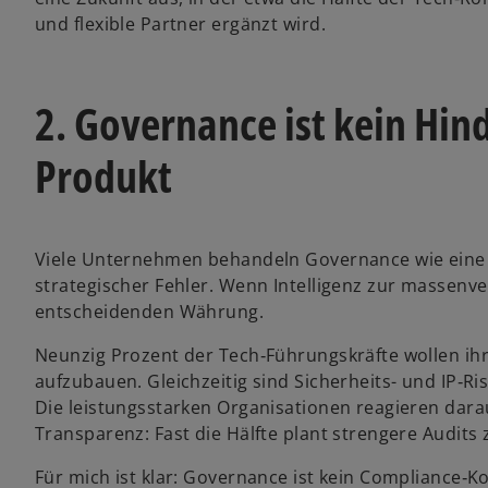
k
und flexible Partner ergänzt wird.
a
r
t
2. Governance ist kein Hin
e
g
Produkt
e
ö
f
f
Viele Unternehmen behandeln Governance wie eine 
n
strategischer Fehler. Wenn Intelligenz zur massenv
e
entscheidenden Währung.
t
Neunzig Prozent der Tech‑Führungskräfte wollen ih
aufzubauen. Gleichzeitig sind Sicherheits- und IP‑R
Die leistungsstarken Organisationen reagieren dara
Transparenz: Fast die Hälfte plant strengere Audits
Für mich ist klar: Governance ist kein Compliance‑K