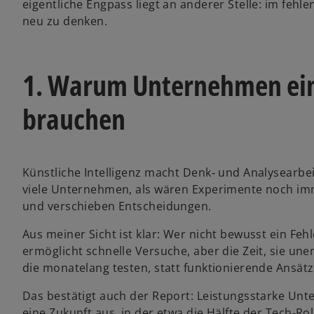
eigentliche Engpass liegt an anderer Stelle: im fehl
n
f
f
f
n
n
n
neu zu denken.
e
e
e
e
t
t
t
i
n
1. Warum Unternehmen ein 
e
r
brauchen
n
e
u
e
Künstliche Intelligenz macht Denk‑ und Analysearbei
n
viele Unternehmen, als wären Experimente noch imme
R
und verschieben Entscheidungen.
e
g
Aus meiner Sicht ist klar: Wer nicht bewusst ein Feh
i
ermöglicht schnelle Versuche, aber die Zeit, sie un
s
die monatelang testen, statt funktionierende Ansätze
t
e
Das bestätigt auch der Report: Leistungsstarke Unt
r
eine Zukunft aus, in der etwa die Hälfte der Tech‑Ro