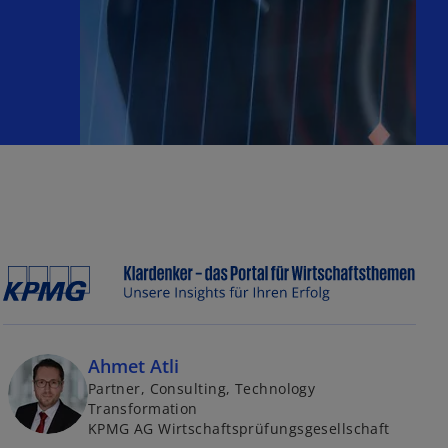
g
i
s
t
e
r
k
a
r
t
e
g
e
ö
f
Ahmet Atli
f
Partner, Consulting, Technology
n
Transformation
e
KPMG AG Wirtschaftsprüfungsgesellschaft
t