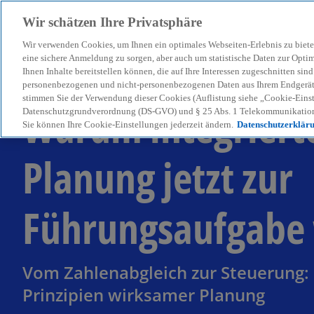
Wir schätzen Ihre Privatsphäre
Wir verwenden Cookies, um Ihnen ein optimales Webseiten-Erlebnis zu biete
menu
eine sichere Anmeldung zu sorgen, aber auch um statistische Daten zur Opti
Ihnen Inhalte bereitstellen können, die auf Ihre Interessen zugeschnitten si
personenbezogenen und nicht-personenbezogenen Daten aus Ihrem Endgerät. 
stimmen Sie der Verwendung dieser Cookies (Auflistung siehe „Cookie-Einst
Warum integriert
Datenschutzgrundverordnung (DS-GVO) und § 25 Abs. 1 Telekommunikation
Sie können Ihre Cookie-Einstellungen jederzeit ändern.
Datenschutzerklär
Planung jetzt zur
Führungsaufgabe
Vom Zahlenabgleich zur Steuerung: 
Prinzipien wirksamer Planung