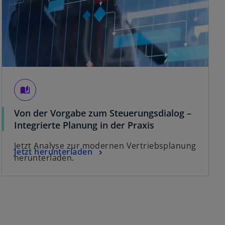
auto_stories
Von der Vorgabe zum Steuerungsdialog –
w
Integrierte Planung in der Praxis
i
Jetzt Analyse zur modernen Vertriebsplanung
r
w
Jetzt herunterladen
herunterladen.
d
i
i
r
n
d
e
i
i
n
n
e