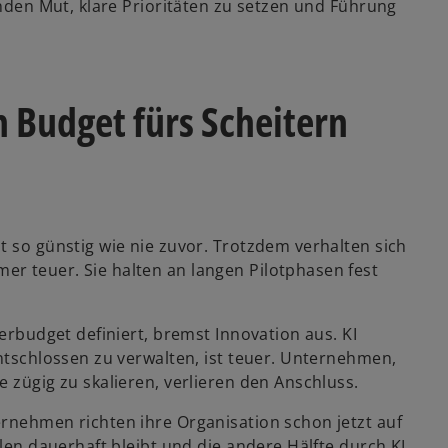
enden Mut, klare Prioritäten zu setzen und Führung
Budget fürs Scheitern
t so günstig wie nie zuvor. Trotzdem verhalten sich
r teuer. Sie halten an langen Pilotphasen fest
lerbudget definiert, bremst Innovation aus. KI
entschlossen zu verwalten, ist teuer. Unternehmen,
 zügig zu skalieren, verlieren den Anschluss.
ernehmen richten ihre Organisation schon jetzt auf
llen dauerhaft bleibt und die andere Hälfte durch KI