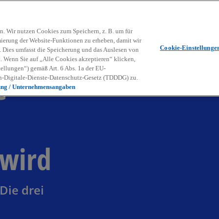
Zurück zur Inhaltsseite
Kon
contact_mail
n. Wir nutzen Cookies zum Speichern, z. B. um für
mierung der Website-Funktionen zu erheben, damit wir
Cookie-Einstellunge
nd. Dies umfasst die Speicherung und das Auslesen von
Wenn Sie auf „Alle Cookies akzeptieren“ klicken,
ellungen“) gemäß Art. 6 Abs. 1a der EU-
e
-Digitale-Dienste-Datenschutz-Gesetz (TDDDG) zu.
ung / Unternehmensangaben
 wird
Die drei