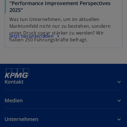
"Performance Improvement Perspectives
w
2025"
i
Was tun Unternehmen, um im aktuellen
r
Marktumfeld nicht nur zu bestehen, sondern
d
unter Druck sogar stärker zu werden? Wir
w
Jetzt herunterladen
i
haben 250 Führungskräfte befragt.
i
n
r
e
d
i
i
n
n
e
e
r
Kontakt
i
n
n
e
e
u
Medien
r
e
n
n
e
R
Unternehmen
u
e