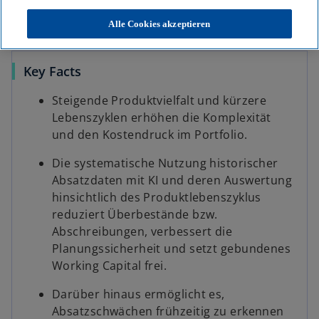
n
n
n
KPMG
Themen
Business Performance & Resilienz
e
e
e
r
r
r
Defizite im Produktlebenszyklus kosten Umsatz und binden Cash
Alle Cookies akzeptieren
n
n
n
e
e
e
u
u
u
e
e
e
n
n
n
Key Facts
R
R
R
e
e
e
g
g
g
i
i
i
Steigende Produktvielfalt und kürzere
s
s
s
t
t
t
Lebenszyklen erhöhen die Komplexität
e
e
e
r
r
r
und den Kostendruck im Portfolio.
k
k
k
a
a
a
r
r
r
Die systematische Nutzung historischer
t
t
t
e
e
e
Absatzdaten mit KI und deren Auswertung
g
g
g
e
e
e
hinsichtlich des Produktlebenszyklus
ö
ö
ö
f
f
f
reduziert Überbestände bzw.
f
f
f
n
n
n
Abschreibungen, verbessert die
e
e
e
t
t
t
Planungssicherheit und setzt gebundenes
Working Capital frei.
Darüber hinaus ermöglicht es,
Absatzschwächen frühzeitig zu erkennen