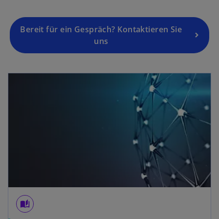
Bereit für ein Gespräch? Kontaktieren Sie
uns
wird in einer neuen Registerkarte geöffnet
auto_stories