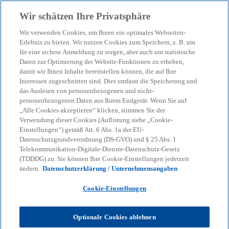
Zurück zur Inhaltsseite
Wir schätzen Ihre Privatsphäre
menu
search
Wir verwenden Cookies, um Ihnen ein optimales Webseiten-
Erlebnis zu bieten. Wir nutzen Cookies zum Speichern, z. B. um
Defizite im
für eine sichere Anmeldung zu sorgen, aber auch um statistische
Daten zur Optimierung der Website-Funktionen zu erheben,
damit wir Ihnen Inhalte bereitstellen können, die auf Ihre
Produktlebenszyklus
Interessen zugeschnitten sind. Dies umfasst die Speicherung und
das Auslesen von personenbezogenen und nicht-
kosten Umsatz und binden
personenbezogenen Daten aus Ihrem Endgerät. Wenn Sie auf
„Alle Cookies akzeptieren“ klicken, stimmen Sie der
Verwendung dieser Cookies (Auflistung siehe „Cookie-
Cash
Einstellungen“) gemäß Art. 6 Abs. 1a der EU-
Datenschutzgrundverordnung (DS-GVO) und § 25 Abs. 1
Telekommunikation-Digitale-Dienste-Datenschutz-Gesetz
(TDDDG) zu. Sie können Ihre Cookie-Einstellungen jederzeit
05-03-2026
event
ändern.
Datenschutzerklärung / Unternehmensangaben
w
w
w
i
i
i
Cookie-Einstellungen
Share
r
r
r
d
d
d
i
i
i
n
n
n
Optionale Cookies ablehnen
e
e
e
i
i
i