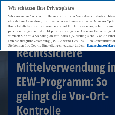
Wir schätzen Ihre Privatsphäre
Wir verwenden Cookies, um Ihnen ein optimales Webseiten-Erlebnis zu biete
menu
eine sichere Anmeldung zu sorgen, aber auch um statistische Daten zur Opti
Ihnen Inhalte bereitstellen können, die auf Ihre Interessen zugeschnitten si
personenbezogenen und nicht-personenbezogenen Daten aus Ihrem Endgerät. 
stimmen Sie der Verwendung dieser Cookies (Auflistung siehe „Cookie-Einst
Client Case
Datenschutzgrundverordnung (DS-GVO) und § 25 Abs. 1 Telekommunikation
Sie können Ihre Cookie-Einstellungen jederzeit ändern.
Datenschutzerklär
Rechtssichere
Mittelverwendung i
EEW-Programm: So
gelingt die Vor-Ort-
Kontrolle