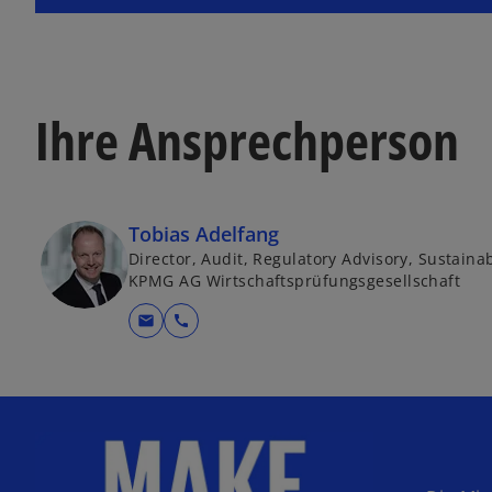
Ihre Ansprechperson
Tobias Adelfang
Director, Audit, Regulatory Advisory, Sustaina
KPMG AG Wirtschaftsprüfungsgesellschaft
mail
call