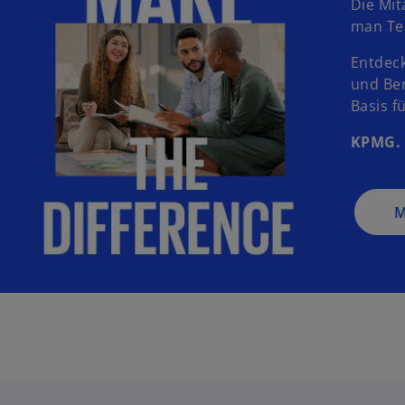
Die Mi
man Tec
Entdeck
und Ber
Basis f
KPMG. 
M