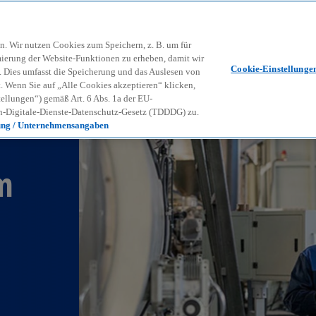
Zurück zur Inhaltsseite
Kon
contact_mail
n. Wir nutzen Cookies zum Speichern, z. B. um für
mierung der Website-Funktionen zu erheben, damit wir
Cookie-Einstellunge
nd. Dies umfasst die Speicherung und das Auslesen von
Wenn Sie auf „Alle Cookies akzeptieren“ klicken,
ellungen“) gemäß Art. 6 Abs. 1a der EU-
-Digitale-Dienste-Datenschutz-Gesetz (TDDDG) zu.
ung / Unternehmensangaben
m