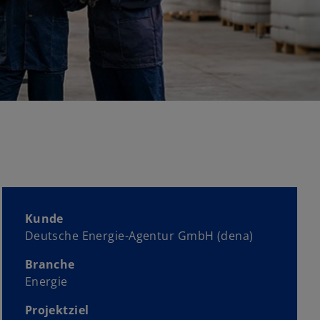
g
i
s
t
e
r
k
a
r
t
e
g
e
Kunde
ö
Deutsche Energie-Agentur GmbH (dena)
f
Branche
f
Energie
n
e
Projektziel
t