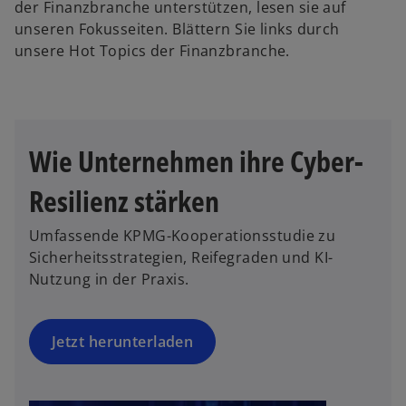
der Finanzbranche unterstützen, lesen sie auf
d
unseren Fokusseiten. Blättern Sie links durch
i
unsere Hot Topics der Finanzbranche.
n
e
i
n
e
Wie Unternehmen ihre Cyber-
r
n
Resilienz stärken
e
u
Umfassende KPMG-Kooperationsstudie zu
e
Sicherheitsstrategien, Reifegraden und KI-
n
Nutzung in der Praxis.
R
e
g
Jetzt herunterladen
is
t