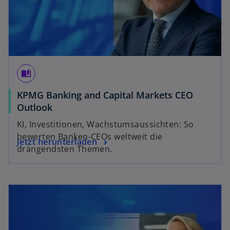
auto_stories
KPMG Banking and Capital Markets CEO
Outlook
KI, Investitionen, Wachstumsaussichten: So
bewerten Banken-CEOs weltweit die
Jetzt herunterladen
drängendsten Themen.