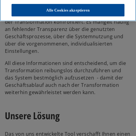
umstellen. Allerdings sind die unternehmensinterne
IT-Abteilung und die Fachabteilungen oft mit einer
Alle Cookies akzeptieren
knappen Ressourcensituation bei Wissensträgern in
der Transformation konfrontiert. Es mangelt häufig
an fehlender Transparenz über die genutzten
Geschäftsprozesse, über die Systemnutzung und
über die vorgenommenen, individualisierten
Einstellungen.
All diese Informationen sind entscheidend, um die
Transformation reibungslos durchzuführen und
das System bestmöglich aufzusetzen - damit der
Geschäftsablauf auch nach der Transformation
weiterhin gewährleistet werden kann.
Unsere Lösung
Das von uns entwickelte Tool verschafft Ihnen einen