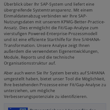
Überblick über Ihr SAP-System und liefert eine
übergreifende Systemtransparenz. Mit einem
Einmaldatenabzug verbinden wir Ihre SAP-
Nutzungsdaten mit unserem KPMG-Better-Practice-
Ansatz. Dies ermöglicht die Fit/Gap-Analyse zum
w
vierstufigen Powered-Enterprise-Prozessmodell
ir
und ist eine effiziente Starthilfe für Ihre S/4HANA-
d
Transformation. Unsere Analyse zeigt Ihnen
i
außerdem die verwendeten Eigenentwicklungen,
n
Module, Reports und die technische
e
Organisationsstruktur auf.
i
Aber auch wenn Sie Ihr System bereits auf S/4HANA
n
w
umgestellt haben, bietet unser Tool die Möglichkeit,
e
ir
Ihre bestehenden Prozesse einer Fit/Gap-Analyse zu
r
d
unterziehen, um mögliche
n
i
Verbesserungspotenziale zu identifizieren.
e
n
u
e
e