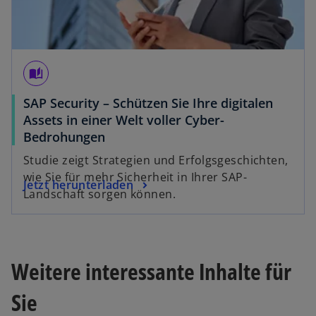
e
ö
ff
n
e
auto_stories
t
SAP Security – Schützen Sie Ihre digitalen
Assets in einer Welt voller Cyber-
w
Bedrohungen
i
Studie zeigt Strategien und Erfolgsgeschichten,
r
wie Sie für mehr Sicherheit in Ihrer SAP-
w
Jetzt herunterladen
d
Landschaft sorgen können.
i
i
r
n
d
e
i
i
Weitere interessante Inhalte für
n
n
e
e
Sie
i
r