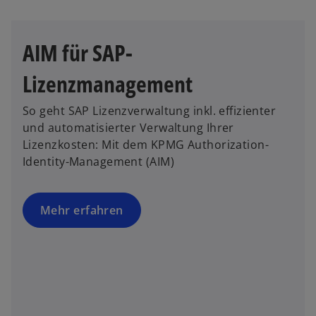
n
n
e
e
r
u
AIM für SAP-
n
e
e
n
Lizenzmanagement
u
R
e
e
So geht SAP Lizenzverwaltung inkl. effizienter
n
g
und automatisierter Verwaltung Ihrer
R
i
Lizenzkosten: Mit dem KPMG Authorization-
e
s
Identity-Management (AIM)
g
t
i
e
s
r
Mehr erfahren
t
k
e
a
r
r
k
t
a
e
r
g