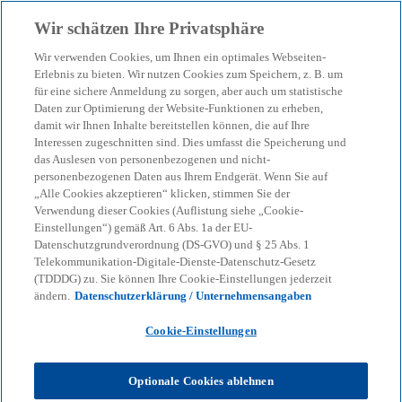
Zurück zur Inhaltsseite
Wir schätzen Ihre Privatsphäre
menu
search
Wir verwenden Cookies, um Ihnen ein optimales Webseiten-
Erlebnis zu bieten. Wir nutzen Cookies zum Speichern, z. B. um
SAP Process Usage
für eine sichere Anmeldung zu sorgen, aber auch um statistische
Daten zur Optimierung der Website-Funktionen zu erheben,
damit wir Ihnen Inhalte bereitstellen können, die auf Ihre
Analysis
Interessen zugeschnitten sind. Dies umfasst die Speicherung und
das Auslesen von personenbezogenen und nicht-
personenbezogenen Daten aus Ihrem Endgerät. Wenn Sie auf
Unsere Lösung für Ihre bevorstehende S/4HANA-
„Alle Cookies akzeptieren“ klicken, stimmen Sie der
Transformation.
Verwendung dieser Cookies (Auflistung siehe „Cookie-
Einstellungen“) gemäß Art. 6 Abs. 1a der EU-
Datenschutzgrundverordnung (DS-GVO) und § 25 Abs. 1
Telekommunikation-Digitale-Dienste-Datenschutz-Gesetz
KPMG
Dienstleistungen
Advisory
Consulting
(TDDDG) zu. Sie können Ihre Cookie-Einstellungen jederzeit
Lighthouse Germany
Technology-based Assets
ändern.
Datenschutzerklärung / Unternehmensangaben
SAP Process Usage Analysis
Cookie-Einstellungen
Bis 2027 müssen Unternehmen ihr aktuelles SAP-
ECC-System auf das neue SAP-S/4HANA System
Optionale Cookies ablehnen