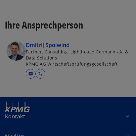
Ihre Ansprechperson
Dmitrij Spolwind
Partner, Consulting, Lighthouse Germany - AI &
Data Solutions
KPMG AG Wirtschaftsprüfungsgesellschaft
mail
call
Kontakt