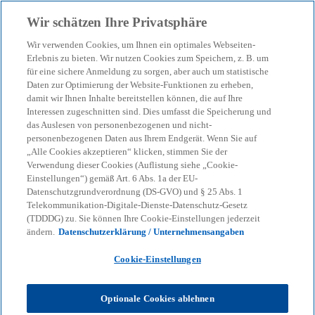
Zurück zur Inhaltsseite
Wir schätzen Ihre Privatsphäre
menu
search
Wir verwenden Cookies, um Ihnen ein optimales Webseiten-
Erlebnis zu bieten. Wir nutzen Cookies zum Speichern, z. B. um
Authorisation & Identity
für eine sichere Anmeldung zu sorgen, aber auch um statistische
Daten zur Optimierung der Website-Funktionen zu erheben,
damit wir Ihnen Inhalte bereitstellen können, die auf Ihre
Management
Interessen zugeschnitten sind. Dies umfasst die Speicherung und
das Auslesen von personenbezogenen und nicht-
personenbezogenen Daten aus Ihrem Endgerät. Wenn Sie auf
Für die effiziente und qualitativ hochwertige
„Alle Cookies akzeptieren“ klicken, stimmen Sie der
Gestaltung Ihrer SAP-Systeme
Verwendung dieser Cookies (Auflistung siehe „Cookie-
Einstellungen“) gemäß Art. 6 Abs. 1a der EU-
Datenschutzgrundverordnung (DS-GVO) und § 25 Abs. 1
Telekommunikation-Digitale-Dienste-Datenschutz-Gesetz
KPMG
Dienstleistungen
Advisory
Consulting
(TDDDG) zu. Sie können Ihre Cookie-Einstellungen jederzeit
Lighthouse Germany
Technology-based Assets
ändern.
Datenschutzerklärung / Unternehmensangaben
Authorisation & Identity Management
Cookie-Einstellungen
Interne und Externe Compliance-Anforderungen
der SAP-Systeme ändern sich ständig und
Optionale Cookies ablehnen