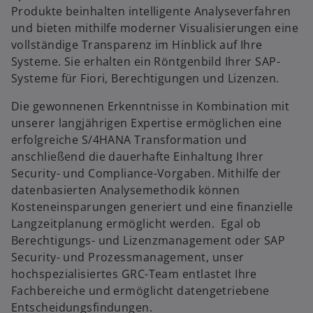
n
Produkte beinhalten intelligente Analyseverfahren
e
und bieten mithilfe moderner Visualisierungen eine
t
vollständige Transparenz im Hinblick auf Ihre
Systeme. Sie erhalten ein Röntgenbild Ihrer SAP-
w
Systeme für Fiori, Berechtigungen und Lizenzen.
ir
Die gewonnenen Erkenntnisse in Kombination mit
d
unserer langjährigen Expertise ermöglichen eine
i
erfolgreiche S/4HANA Transformation und
n
anschließend die dauerhafte Einhaltung Ihrer
e
Security- und Compliance-Vorgaben. Mithilfe der
i
datenbasierten Analysemethodik können
n
Kosteneinsparungen generiert und eine finanzielle
e
Langzeitplanung ermöglicht werden. Egal ob
r
Berechtigungs- und Lizenzmanagement oder SAP
n
Security- und Prozessmanagement, unser
e
hochspezialisiertes GRC-Team entlastet Ihre
u
Fachbereiche und ermöglicht datengetriebene
e
Entscheidungsfindungen.
n