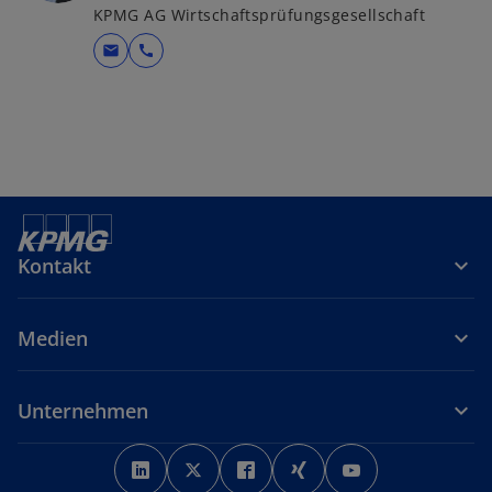
KPMG AG Wirtschaftsprüfungsgesellschaft
mail
call
Kontakt
Medien
Unternehmen
w
w
w
w
w
i
i
i
i
i