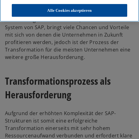
verursachen einen Mangel an Transparenz über die
eigene Landschaft.
Alle Cookies akzeptieren
Der Umstieg auf SAP S/4HANA, das neue ERP-
System von SAP, bringt viele Chancen und Vorteile
mit sich von denen die Unternehmen in Zukunft
profitieren werden, jedoch ist der Prozess der
w
Transformation für die meisten Unternehmen eine
ir
weitere große Herausforderung.
d
i
Transformationsprozess als
n
e
Herausforderung
i
n
e
Aufgrund der erhöhten Komplexität der SAP-
r
Strukturen ist somit eine erfolgreiche
n
Transformation einerseits mit sehr hohem
e
Ressourcenaufwand verbunden und erfordert klare
u