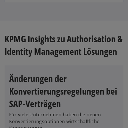
t
t
e
e
g
r
e
k
ö
a
KPMG Insights zu Authorisation &
ff
r
n
t
Identity Management Lösungen
e
e
g
t
e
ö
Änderungen der
ff
n
Konvertierungsregelungen bei
e
t
SAP-Verträgen
Für viele Unternehmen haben die neuen
Konvertierungsoptionen wirtschaftliche