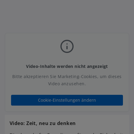
t
Video-Inhalte werden nicht angezeigt
Bitte akzeptieren Sie Marketing-Cookies, um dieses
Video anzusehen.
w
ir
Cookie-Einstellungen ändern
d
i
n
Video: Zeit, neu zu denken
e