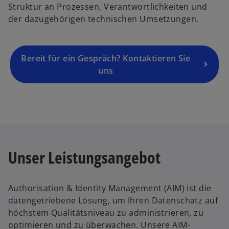
Struktur an Prozessen, Verantwortlichkeiten und
e
der dazugehörigen technischen Umsetzungen.
n
R
e
g
Bereit für ein Gespräch? Kontaktieren Sie
is
uns
t
e
r
k
a
r
Unser Leistungsangebot
t
e
g
Authorisation & Identity Management (AIM) ist die
e
datengetriebene Lösung, um Ihren Datenschatz auf
ö
höchstem Qualitätsniveau zu administrieren, zu
ff
optimieren und zu überwachen. Unsere AIM-