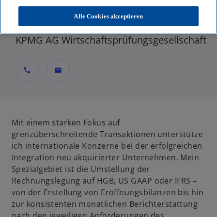
Partner, Accounting Advisory Services –
Alle Cookies akzeptieren
International Business Lead
KPMG AG Wirtschaftsprüfungsgesellschaft
call
mail
Mit einem starken Fokus auf
grenzüberschreitende Transaktionen unterstütze
ich internationale Konzerne bei der erfolgreichen
Integration neu akquirierter Unternehmen. Mein
Spezialgebiet ist die Umstellung der
Rechnungslegung auf HGB, US GAAP oder IFRS –
von der Erstellung von Eröffnungsbilanzen bis hin
zur konsistenten monatlichen Berichterstattung
nach den jeweiligen Anforderungen des