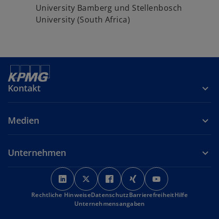
University Bamberg und Stellenbosch
University (South Africa)
Kontakt
Medien
Unternehmen
w
w
w
w
w
i
i
i
i
i
Rechtliche Hinweise
r
Datenschutz
r
r
Barrierefreiheit
r
r
Hilfe
Unternehmensangaben
d
d
d
d
d