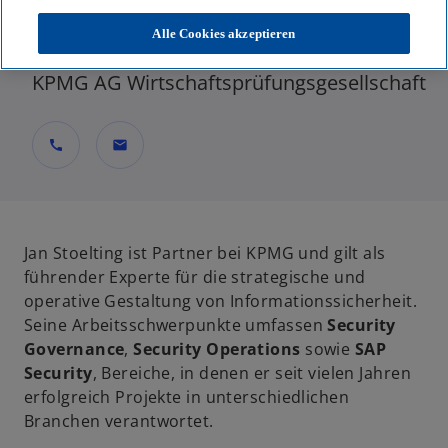
Partner, Consulting - Cyber Security &
Alle Cookies akzeptieren
Resilience
KPMG AG Wirtschaftsprüfungsgesellschaft
call
mail
Jan Stoelting ist Partner bei KPMG und gilt als
führender Experte für die strategische und
operative Gestaltung von Informationssicherheit.
Seine Arbeitsschwerpunkte umfassen
Security
Governance
,
Security Operations
sowie
SAP
Security
, Bereiche, in denen er seit vielen Jahren
erfolgreich Projekte in unterschiedlichen
Branchen verantwortet.