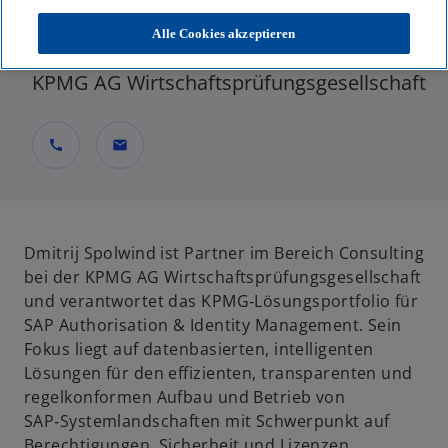
Partner, Consulting, Lighthouse Germany -
Alle Cookies akzeptieren
AI & Data Solutions
KPMG AG Wirtschaftsprüfungsgesellschaft
call
mail
Dmitrij Spolwind ist Partner im Bereich Consulting
bei der KPMG AG Wirtschaftsprüfungsgesellschaft
und verantwortet das KPMG‑Lösungsportfolio für
SAP Authorisation & Identity Management. Sein
Fokus liegt auf datenbasierten, intelligenten
Lösungen für den effizienten, transparenten und
regelkonformen Aufbau und Betrieb von
SAP‑Systemlandschaften mit Schwerpunkt auf
Berechtigungen, Sicherheit und Lizenzen.