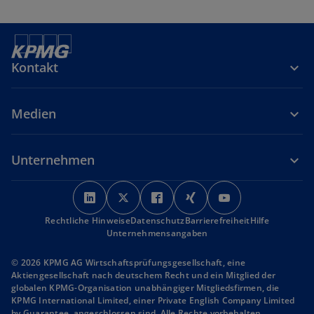
Kontakt
Medien
Unternehmen
w
w
w
w
w
i
i
i
i
i
Rechtliche Hinweise
r
Datenschutz
r
r
Barrierefreiheit
r
r
Hilfe
Unternehmensangaben
d
d
d
d
d
i
i
i
i
i
© 2026 KPMG AG Wirtschaftsprüfungsgesellschaft, eine
n
n
n
n
n
Aktiengesellschaft nach deutschem Recht und ein Mitglied der
globalen KPMG-Organisation unabhängiger Mitgliedsfirmen, die
e
e
e
e
e
KPMG International Limited, einer Private English Company Limited
i
i
i
i
i
by Guarantee, angeschlossen sind. Alle Rechte vorbehalten.