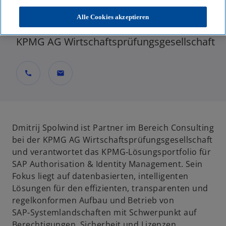
Partner, Consulting, Lighthouse Germany -
Alle Cookies akzeptieren
AI & Data Solutions
KPMG AG Wirtschaftsprüfungsgesellschaft
call
mail
Dmitrij Spolwind ist Partner im Bereich Consulting
bei der KPMG AG Wirtschaftsprüfungsgesellschaft
und verantwortet das KPMG‑Lösungsportfolio für
SAP Authorisation & Identity Management. Sein
Fokus liegt auf datenbasierten, intelligenten
Lösungen für den effizienten, transparenten und
regelkonformen Aufbau und Betrieb von
SAP‑Systemlandschaften mit Schwerpunkt auf
Berechtigungen, Sicherheit und Lizenzen.