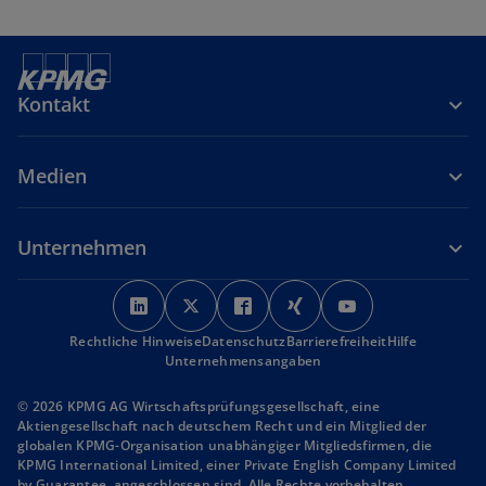
Kontakt
Medien
Unternehmen
w
w
w
w
w
i
i
i
i
i
Rechtliche Hinweise
r
Datenschutz
r
r
Barrierefreiheit
r
r
Hilfe
Unternehmensangaben
d
d
d
d
d
i
i
i
i
i
© 2026 KPMG AG Wirtschaftsprüfungsgesellschaft, eine
n
n
n
n
n
Aktiengesellschaft nach deutschem Recht und ein Mitglied der
globalen KPMG-Organisation unabhängiger Mitgliedsfirmen, die
e
e
e
e
e
KPMG International Limited, einer Private English Company Limited
i
i
i
i
i
by Guarantee, angeschlossen sind. Alle Rechte vorbehalten.