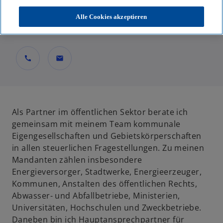
Partnerin, Tax
Alle Cookies akzeptieren
KPMG AG Wirtschaftsprüfungsgesellschaft
call
mail
Als Partner im öffentlichen Sektor berate ich
gemeinsam mit meinem Team kommunale
Eigengesellschaften und Gebietskörperschaften
in allen steuerlichen Fragestellungen. Zu meinen
Mandanten zählen insbesondere
Energieversorger, Stadtwerke, Energieerzeuger,
Kommunen, Anstalten des öffentlichen Rechts,
Abwasser- und Abfallbetriebe, Ministerien,
Universitäten, Hochschulen und Zweckbetriebe.
Daneben bin ich Hauptansprechpartner für