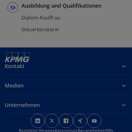
Ausbildung und Qualifikationen
Diplom-Kauffrau
Steuerberaterin
Kontakt
Medien
Unternehmen
w
w
w
w
w
i
i
i
i
i
Rechtliche Hinweise
r
Datenschutz
r
r
Barrierefreiheit
r
r
Hilfe