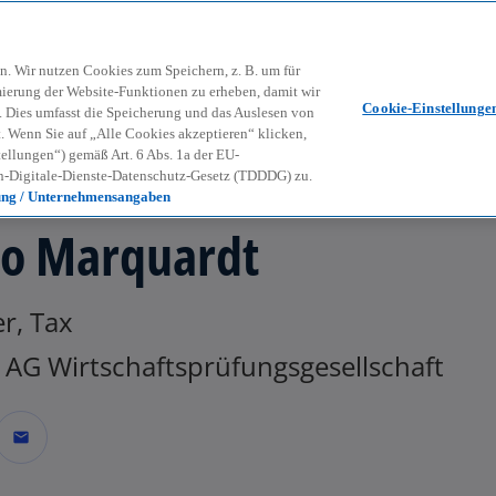
Zurück zur Inhaltsseite
Kon
contact_mail
n. Wir nutzen Cookies zum Speichern, z. B. um für
mierung der Website-Funktionen zu erheben, damit wir
Cookie-Einstellunge
nd. Dies umfasst die Speicherung und das Auslesen von
Wenn Sie auf „Alle Cookies akzeptieren“ klicken,
ellungen“) gemäß Art. 6 Abs. 1a der EU-
-Digitale-Dienste-Datenschutz-Gesetz (TDDDG) zu.
ung / Unternehmensangaben
o Marquardt
r, Tax
AG Wirtschaftsprüfungsgesellschaft
mail