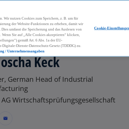
Zurück zur Inhaltsseite
Kon
contact_mail
n. Wir nutzen Cookies zum Speichern, z. B. um für
mierung der Website-Funktionen zu erheben, damit wir
Cookie-Einstellunge
nd. Dies umfasst die Speicherung und das Auslesen von
Wenn Sie auf „Alle Cookies akzeptieren“ klicken,
ellungen“) gemäß Art. 6 Abs. 1a der EU-
-Digitale-Dienste-Datenschutz-Gesetz (TDDDG) zu.
ung / Unternehmensangaben
joscha Keck
er, German Head of Industrial
acturing
AG Wirtschaftsprüfungsgesellschaft
mail