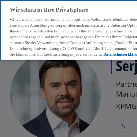
Wir schätzen Ihre Privatsphäre
Wir verwenden Cookies, um Ihnen ein optimales Webseiten-Erlebnis zu biete
menu
eine sichere Anmeldung zu sorgen, aber auch um statistische Daten zur Opti
Ihnen Inhalte bereitstellen können, die auf Ihre Interessen zugeschnitten si
personenbezogenen und nicht-personenbezogenen Daten aus Ihrem Endgerät. 
stimmen Sie der Verwendung dieser Cookies (Auflistung siehe „Cookie-Einst
Datenschutzgrundverordnung (DS-GVO) und § 25 Abs. 1 Telekommunikation
Sie können Ihre Cookie-Einstellungen jederzeit ändern.
Datenschutzerklär
Ser
Partn
Manuf
KPMG 
call