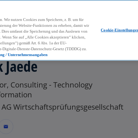
Zurück zur Inhaltsseite
Kon
contact_mail
n. Wir nutzen Cookies zum Speichern, z. B. um für
mierung der Website-Funktionen zu erheben, damit wir
Cookie-Einstellunge
nd. Dies umfasst die Speicherung und das Auslesen von
Wenn Sie auf „Alle Cookies akzeptieren“ klicken,
ellungen“) gemäß Art. 6 Abs. 1a der EU-
-Digitale-Dienste-Datenschutz-Gesetz (TDDDG) zu.
ung / Unternehmensangaben
k Jaede
or, Consulting - Technology
formation
AG Wirtschaftsprüfungsgesellschaft
mail