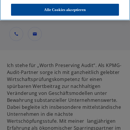
Partner, Audit
Alle Cookies akzeptieren
KPMG AG Wirtschaftsprüfungsgesellschaft
call
mail
Ich stehe für „Worth Preserving Audit“. Als KPMG-
Audit-Partner sorge ich mit ganzheitlich gelebter
Wirtschaftsprüfungskompetenz für einen
spürbaren Wertbeitrag zur nachhaltigen
Veränderung von Geschäftsmodellen unter
Bewahrung substanzieller Unternehmenswerte.
Dabei begleite ich insbesondere mittelständische
Unternehmen in die nächste
Wertschöpfungsstufe. Mit meiner langjährigen
Erfahrung als ökonomischer Sparringspartner im