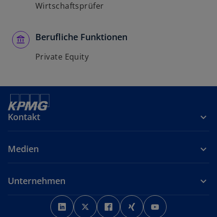
Wirtschaftsprüfer
Berufliche Funktionen
Private Equity
Kontakt
Medien
Unternehmen
w
w
w
w
w
i
i
i
i
i