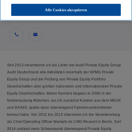
Partner, Audit, Head of Audit Private Equity
Alle Cookies akzeptieren
KPMG AG Wirtschaftsprüfungsgesellschaft
call
mail
Seit 2013 verantworte ich als Leiter der Audit Private Equity Group
Audit Deutschland alle Aktivitäten innerhalb der KPMG Private
Equity Group und die Prüfung von Private Equity Portfolio
Gesellschaften aller großen nationalen und internationalen Private
Equity Gesellschaften. Meine Karriere begann in 2000 in der
Niederlassung München, wo ich zunächst Kunden aus dem MDAX
und DAX40, später dann überwiegend Familienunternehmen
betreut habe. Von 2011 bis 2013 übernahm ich die Verantwortung
als Chief Operating Officer Markets im CMO-Ressort in Berlin. Seit
2014 umfasst mein Schwerpunkt überwiegend Private Equity