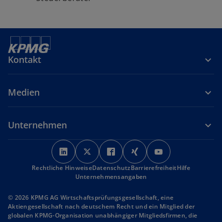
Kontakt
Medien
Unternehmen
w
w
w
w
w
i
i
i
i
i
Rechtliche Hinweise
r
Datenschutz
r
r
Barrierefreiheit
r
r
Hilfe
Unternehmensangaben
d
d
d
d
d
i
i
i
i
i
© 2026 KPMG AG Wirtschaftsprüfungsgesellschaft, eine
n
n
n
n
n
Aktiengesellschaft nach deutschem Recht und ein Mitglied der
globalen KPMG-Organisation unabhängiger Mitgliedsfirmen, die
e
e
e
e
e