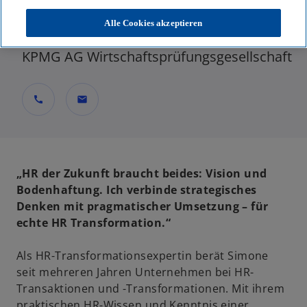
Managerin, Performance & Strategy,
Alle Cookies akzeptieren
People & Change
KPMG AG Wirtschaftsprüfungsgesellschaft
call
mail
„HR der Zukunft braucht beides: Vision und
Bodenhaftung. Ich verbinde strategisches
Denken mit pragmatischer Umsetzung – für
echte HR Transformation.“
Als HR-Transformationsexpertin berät Simone
seit mehreren Jahren Unternehmen bei HR-
Transaktionen und -Transformationen. Mit ihrem
praktischen HR-Wissen und Kenntnis einer