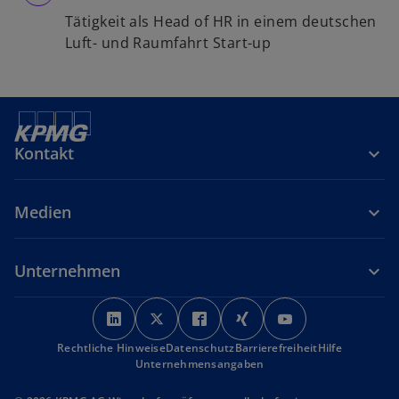
Tätigkeit als Head of HR in einem deutschen
Luft- und Raumfahrt Start-up
Kontakt
Medien
Unternehmen
w
w
w
w
w
i
i
i
i
i
Rechtliche Hinweise
r
Datenschutz
r
r
Barrierefreiheit
r
r
Hilfe
Unternehmensangaben
d
d
d
d
d
i
i
i
i
i