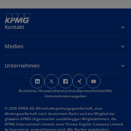
Kontakt
Medien
Unternehmen
w
w
w
w
w
i
i
i
i
i
Rechtliche Hinweise
r
Datenschutz
r
r
Barrierefreiheit
r
r
Hilfe
Unternehmensangaben
d
d
d
d
d
i
i
i
i
i
© 2026 KPMG AG Wirtschaftsprüfungsgesellschaft, eine
n
n
n
n
n
Aktiengesellschaft nach deutschem Recht und ein Mitglied der
globalen KPMG-Organisation unabhängiger Mitgliedsfirmen, die
e
e
e
e
e
KPMG International Limited, einer Private English Company Limited
i
i
i
i
i
by Guarantee, angeschlossen sind. Alle Rechte vorbehalten.