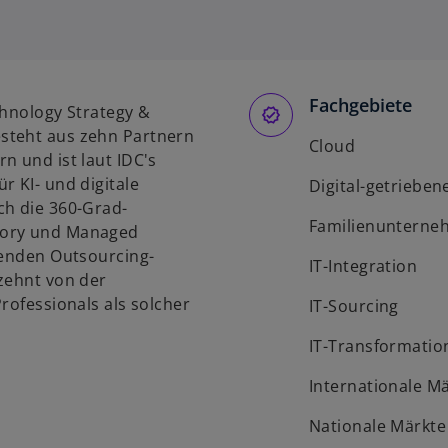
Fachgebiete
chnology Strategy &
steht aus zehn Partnern
Cloud
n und ist laut IDC's
r KI- und digitale
Digital-getriebe
ch die 360-Grad-
Familienunterne
sory und Managed
renden Outsourcing-
IT-Integration
rzehnt von der
rofessionals als solcher
IT-Sourcing
IT-Transformatio
Internationale M
Nationale Märkte