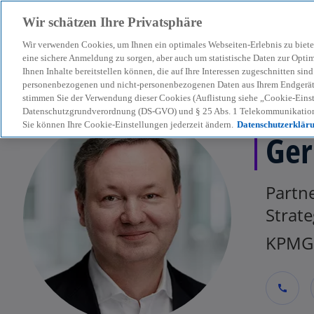
Wir schätzen Ihre Privatsphäre
Wir verwenden Cookies, um Ihnen ein optimales Webseiten-Erlebnis zu biete
menu
eine sichere Anmeldung zu sorgen, aber auch um statistische Daten zur Opti
Ihnen Inhalte bereitstellen können, die auf Ihre Interessen zugeschnitten si
personenbezogenen und nicht-personenbezogenen Daten aus Ihrem Endgerät. 
stimmen Sie der Verwendung dieser Cookies (Auflistung siehe „Cookie-Einst
Datenschutzgrundverordnung (DS-GVO) und § 25 Abs. 1 Telekommunikation
Sie können Ihre Cookie-Einstellungen jederzeit ändern.
Datenschutzerklär
Ger
Partne
Strat
KPMG 
call