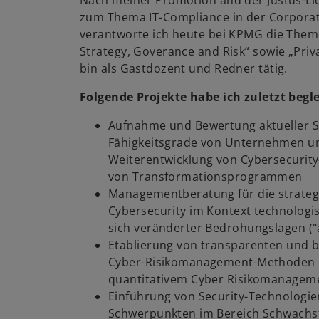
Nach meiner Promotion and der Justus-Lie
zum Thema IT-Compliance in der Corpora
verantworte ich heute bei KPMG die Them
Strategy, Goverance and Risk“ sowie „Pr
bin als Gastdozent und Redner tätig.
Folgende Projekte habe ich zuletzt begle
Aufnahme und Bewertung aktueller Se
Fähigkeitsgrade von Unternehmen un
Weiterentwicklung von Cybersecurit
von Transformationsprogrammen
Managementberatung für die strateg
Cybersecurity im Kontext technologi
sich veränderter Bedrohungslagen ("a
Etablierung von transparenten und 
Cyber-Risikomanagement-Methoden 
quantitativem Cyber Risikomanagem
Einführung von Security-Technologi
Schwerpunkten im Bereich Schwach