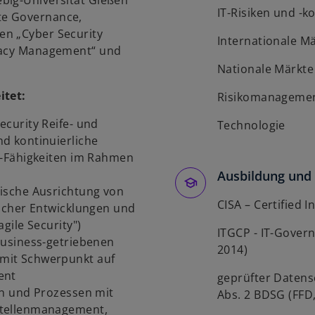
big-Universität Gießen
IT-Risiken und -k
te Governance,
en „Cyber Security
Internationale M
ivacy Management“ und
Nationale Märkte
itet:
Risikomanageme
curity Reife- und
Technologie
d kontinuierliche
y-Fähigkeiten im Rahmen
Ausbildung und 
ische Ausrichtung von
CISA – Certified 
scher Entwicklungen und
gile Security")
ITGCP - IT-Gover
business-getriebenen
2014)
mit Schwerpunkt auf
ent
geprüfter Datens
en und Prozessen mit
Abs. 2 BDSG (FFD
stellenmanagement,