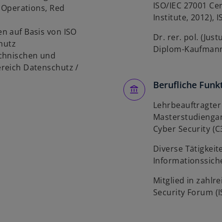
ISO/IEC 27001 Cer
 Operations, Red
Institute, 2012),
 auf Basis von ISO
Dr. rer. pol. (Jus
hutz
Diplom-Kaufmann 
chnischen und
reich Datenschutz /
Berufliche Funk
Lehrbeauftragter
Masterstudienga
Cyber Security (C
Diverse Tätigkeit
Informationssich
Mitglied in zahlr
Security Forum (I