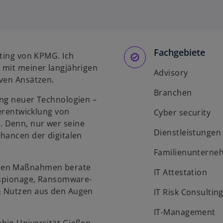
Fachgebiete
lting von KPMG. Ich
 mit meiner langjährigen
Advisory
iven Ansätzen.
Branchen
ung neuer Technologien –
terentwicklung von
Cyber security
 Denn, nur wer seine
Dienstleistungen
Chancen der digitalen
Familienunterne
auen Maßnahmen berate
IT Attestation
iespionage, Ransomware-
& Nutzen aus den Augen
IT Risk Consultin
IT-Management