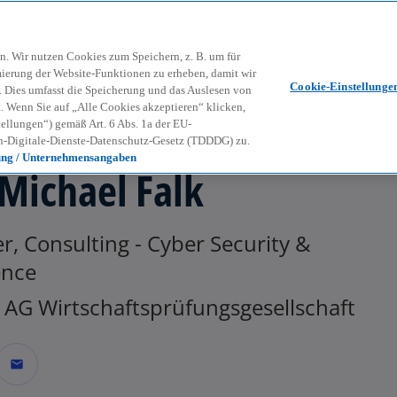
Zurück zur Inhaltsseite
Kon
contact_mail
n. Wir nutzen Cookies zum Speichern, z. B. um für
mierung der Website-Funktionen zu erheben, damit wir
Cookie-Einstellunge
nd. Dies umfasst die Speicherung und das Auslesen von
Wenn Sie auf „Alle Cookies akzeptieren“ klicken,
ellungen“) gemäß Art. 6 Abs. 1a der EU-
-Digitale-Dienste-Datenschutz-Gesetz (TDDDG) zu.
ung / Unternehmensangaben
 Michael Falk
r, Consulting - Cyber Security &
ence
AG Wirtschaftsprüfungsgesellschaft
mail