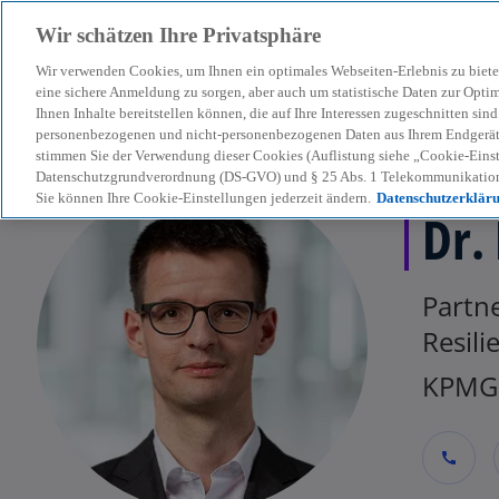
Wir schätzen Ihre Privatsphäre
Wir verwenden Cookies, um Ihnen ein optimales Webseiten-Erlebnis zu biete
menu
eine sichere Anmeldung zu sorgen, aber auch um statistische Daten zur Opti
Ihnen Inhalte bereitstellen können, die auf Ihre Interessen zugeschnitten si
personenbezogenen und nicht-personenbezogenen Daten aus Ihrem Endgerät. 
stimmen Sie der Verwendung dieser Cookies (Auflistung siehe „Cookie-Einst
Datenschutzgrundverordnung (DS-GVO) und § 25 Abs. 1 Telekommunikation
Sie können Ihre Cookie-Einstellungen jederzeit ändern.
Datenschutzerklär
Dr.
Partne
Resili
KPMG 
call