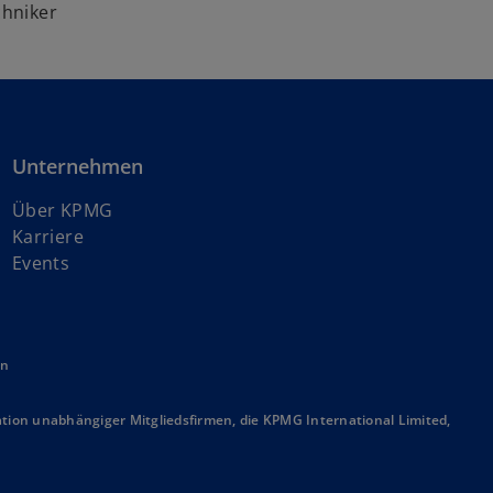
hniker
Unternehmen
Über KPMG
w
Karriere
i
Events
r
d
i
en
n
e
i
ion unabhängiger Mitgliedsfirmen, die KPMG International Limited,
n
e