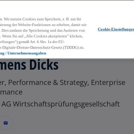
Zurück zur Inhaltsseite
Kon
contact_mail
n. Wir nutzen Cookies zum Speichern, z. B. um für
mierung der Website-Funktionen zu erheben, damit wir
Cookie-Einstellunge
nd. Dies umfasst die Speicherung und das Auslesen von
Wenn Sie auf „Alle Cookies akzeptieren“ klicken,
ellungen“) gemäß Art. 6 Abs. 1a der EU-
-Digitale-Dienste-Datenschutz-Gesetz (TDDDG) zu.
ung / Unternehmensangaben
mens Dicks
r, Performance & Strategy, Enterprise
rmance
AG Wirtschaftsprüfungsgesellschaft
mail