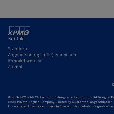
Kontakt
Standorte
w
Angebotsanfrage (RfP) einreichen
i
Kontaktformular
r
Alumni
d
i
n
R
e
i
© 2026 KPMG AG Wirtschaftsprüfungsgesellschaft, eine Aktiengesell
einer Private English Company Limited by Guarantee, angeschlossen s
n
Für weitere Einzelheiten über die Struktur der globalen Organisatio
e