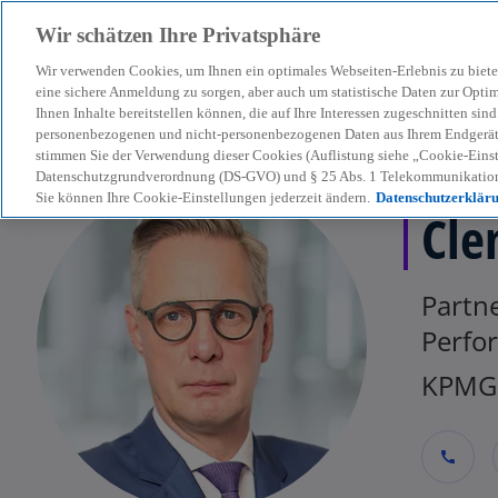
Wir schätzen Ihre Privatsphäre
Wir verwenden Cookies, um Ihnen ein optimales Webseiten-Erlebnis zu biete
menu
eine sichere Anmeldung zu sorgen, aber auch um statistische Daten zur Opti
Ihnen Inhalte bereitstellen können, die auf Ihre Interessen zugeschnitten si
personenbezogenen und nicht-personenbezogenen Daten aus Ihrem Endgerät. 
stimmen Sie der Verwendung dieser Cookies (Auflistung siehe „Cookie-Einst
Datenschutzgrundverordnung (DS-GVO) und § 25 Abs. 1 Telekommunikation
Sie können Ihre Cookie-Einstellungen jederzeit ändern.
Datenschutzerklär
Cle
Partne
Perfo
KPMG 
call