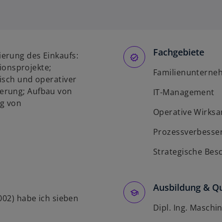
Fachgebiete
erung des Einkaufs:
onsprojekte;
Familienunterne
isch und operativer
erung; Aufbau von
IT-Management
ng von
Operative Wirksa
Prozessverbesse
Strategische Bes
Ausbildung & Qu
002) habe ich sieben
Dipl. Ing. Masch