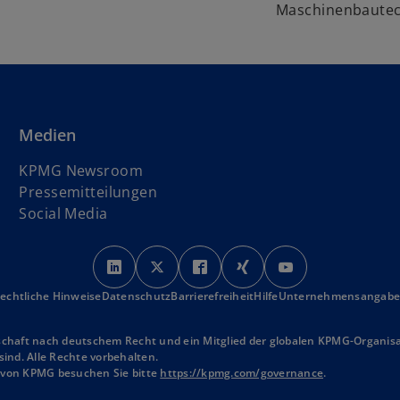
Maschinenbautec
Medien
KPMG Newsroom
Pressemitteilungen
Social Media
w
w
w
w
w
i
i
i
i
i
echtliche Hinweise
Datenschutz
r
Barrierefreiheit
r
r
Hilfe
r
Unternehmensangab
r
d
d
d
d
d
i
i
i
i
i
schaft nach deutschem Recht und ein Mitglied der globalen KPMG-Organisat
ind. Alle Rechte vorbehalten.
n
n
n
n
n
n von KPMG besuchen Sie bitte
https://kpmg.com/governance
.
e
e
e
e
e