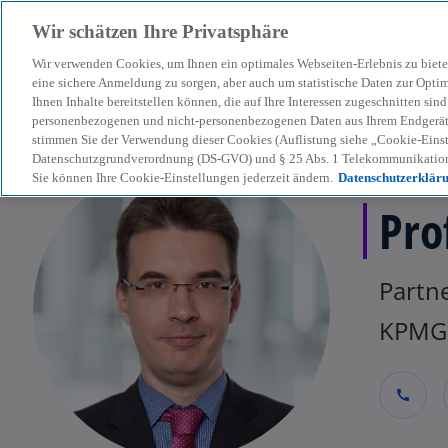
Wir schätzen Ihre Privatsphäre
Wir verwenden Cookies, um Ihnen ein optimales Webseiten-Erlebnis zu biete
menu
eine sichere Anmeldung zu sorgen, aber auch um statistische Daten zur Opti
Ihnen Inhalte bereitstellen können, die auf Ihre Interessen zugeschnitten si
personenbezogenen und nicht-personenbezogenen Daten aus Ihrem Endgerät. 
stimmen Sie der Verwendung dieser Cookies (Auflistung siehe „Cookie-Einst
Datenschutzgrundverordnung (DS-GVO) und § 25 Abs. 1 Telekommunikation
Sie können Ihre Cookie-Einstellungen jederzeit ändern.
Datenschutzerklär
Pro
Partne
KPMG 
call