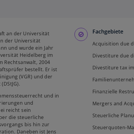
Fachgebiete
ft an der Universität
n der Universität
Acquisition due d
ann und wurde ein Jahr
iversität Heidelberg im
Divestiture due d
m Rechtsanwalt, 2004
Divestiture tax i
sprüfer bestellt. Er ist
einigung (VGR) und der
Familienunterne
 (DStJG).
Finanzielle Restr
nehmenssteuerrecht und in
rierungen und
Mergers and Acqu
i reicht sein
Steuerliche Plan
ber die steuerliche
svorgangs bis hin zur
Steuerquoten-M
ration. Daneben ist Jens