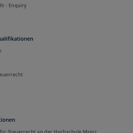
it - Enquiry
alifikationen
n
teuerrecht
r
tionen
für Steuerrecht an der Hochschule Mainz