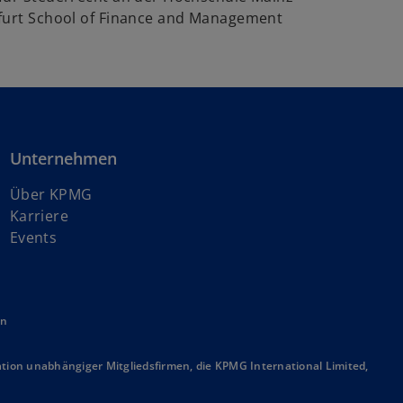
furt School of Finance and Management
Unternehmen
Über KPMG
w
Karriere
i
Events
r
d
i
en
n
e
i
ion unabhängiger Mitgliedsfirmen, die KPMG International Limited,
n