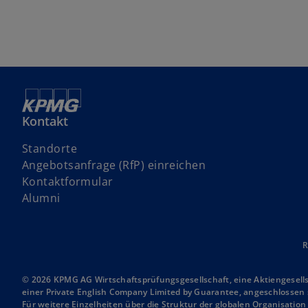
Kontakt
Standorte
w
Angebotsanfrage (RfP) einreichen
i
Kontaktformular
r
Alumni
d
i
n
R
e
i
© 2026 KPMG AG Wirtschaftsprüfungsgesellschaft, eine Aktiengesell
einer Private English Company Limited by Guarantee, angeschlossen s
n
Für weitere Einzelheiten über die Struktur der globalen Organisatio