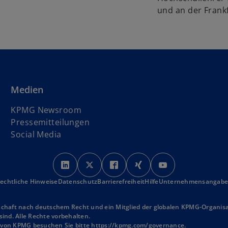
und an der Frank
Medien
KPMG Newsroom
Pressemitteilungen
Social Media
w
w
w
w
w
i
i
i
i
i
echtliche Hinweise
Datenschutz
r
Barrierefreiheit
r
r
Hilfe
r
Unternehmensangab
r
d
d
d
d
d
i
i
i
i
i
schaft nach deutschem Recht und ein Mitglied der globalen KPMG-Organisat
ind. Alle Rechte vorbehalten.
n
n
n
n
n
n von KPMG besuchen Sie bitte
https://kpmg.com/governance
.