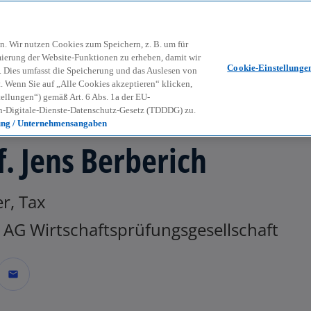
Zurück zur Inhaltsseite
Kon
contact_mail
n. Wir nutzen Cookies zum Speichern, z. B. um für
mierung der Website-Funktionen zu erheben, damit wir
Cookie-Einstellunge
nd. Dies umfasst die Speicherung und das Auslesen von
Wenn Sie auf „Alle Cookies akzeptieren“ klicken,
ellungen“) gemäß Art. 6 Abs. 1a der EU-
-Digitale-Dienste-Datenschutz-Gesetz (TDDDG) zu.
ung / Unternehmensangaben
f. Jens Berberich
r, Tax
AG Wirtschaftsprüfungsgesellschaft
mail