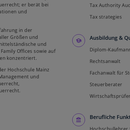
rrecht; er berät bei
Tax Authority Aud
tionen und
Tax strategies
fahrung in der
aller Größen und
Ausbildung & Qu
mittelständische und
Diplom-Kaufman
amily Offices sowie auf
en konzentriert.
Rechtsanwalt
 der Hochschule Mainz
Fachanwalt für S
& Management und
uerrecht,
Steuerberater
errecht.
Wirtschaftsprüfe
Berufliche Funk
Hochschullehrer 