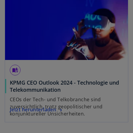
r
t
e
g
e
ö
ff
n
e
auto_stories
t
KPMG CEO Outlook 2024 - Technologie und
w
Telekommunikation
i
CEOs der Tech- und Telkobranche sind
r
zuversichtlich, trotz geopolitischer und
w
Jetzt herunterladen
d
konjunktureller Unsicherheiten.
i
i
r
n
d
e