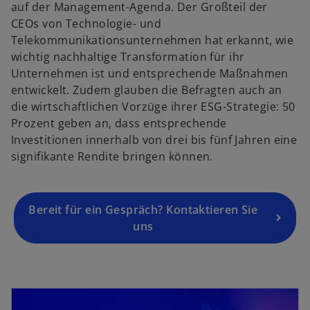
auf der Management-Agenda. Der Großteil der
e
CEOs von Technologie- und
i
Telekommunikationsunternehmen hat erkannt, wie
n
wichtig nachhaltige Transformation für ihr
e
Unternehmen ist und entsprechende Maßnahmen
r
entwickelt. Zudem glauben die Befragten auch an
n
die wirtschaftlichen Vorzüge ihrer ESG-Strategie: 50
e
Prozent geben an, dass entsprechende
u
Investitionen innerhalb von drei bis fünf Jahren eine
e
signifikante Rendite bringen können.
n
R
e
g
Bereit für ein Gespräch? Kontaktieren Sie
is
uns
t
e
r
wird in einer neuen Registerkarte geöffnet
k
a