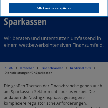
Dienstleistungen für
Alle Cookies akzeptieren
Sparkassen
Wir beraten und unterstützen umfassend in
einem wettbewerbsintensiven Finanzumfeld.
KPMG
Branchen
Finanzbranche
Kreditinstitute
Dienstleistungen für Sparkassen
Die großen Themen der Finanzbranche gehen auch
am Sparkassen-Sektor nicht spurlos vorbei: Die
andauernde Niedrigzinsphase, gestiegene,
komplexere regulatorische Anforderungen,