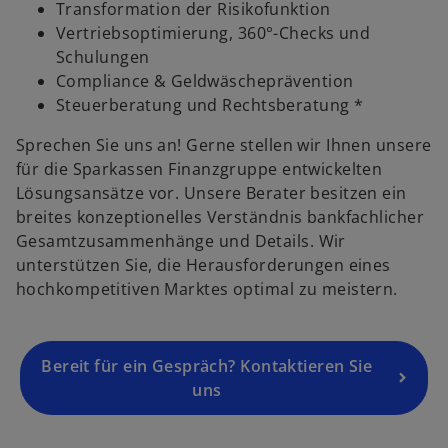
d
Transformation der Risikofunktion
i
Vertriebsoptimierung, 360°-Checks und
n
Schulungen
e
Compliance & Geldwäscheprävention
i
Steuerberatung und Rechtsberatung *
n
Sprechen Sie uns an! Gerne stellen wir Ihnen unsere
e
für die Sparkassen Finanzgruppe entwickelten
r
Lösungsansätze vor. Unsere Berater besitzen ein
n
breites konzeptionelles Verständnis bankfachlicher
e
Gesamtzusammenhänge und Details. Wir
u
unterstützen Sie, die Herausforderungen eines
e
hochkompetitiven Marktes optimal zu meistern.
n
R
e
g
Bereit für ein Gespräch? Kontaktieren Sie
is
uns
t
e