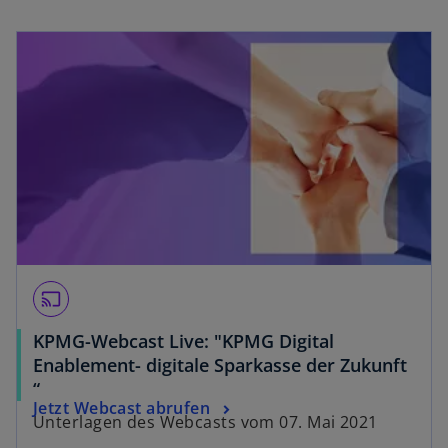
r
k
a
r
t
e
g
e
ö
ff
n
e
cast
t
KPMG-Webcast Live: "KPMG Digital
Enablement- digitale Sparkasse der Zukunft
“
Jetzt Webcast abrufen
Unterlagen des Webcasts vom 07. Mai 2021