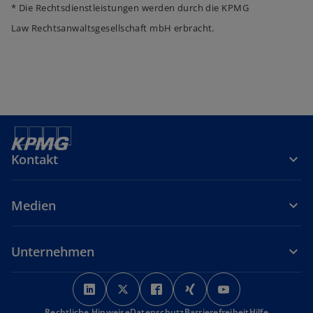
* Die Rechtsdienstleistungen werden durch die KPMG
Law Rechtsanwaltsgesellschaft mbH erbracht.
Kontakt
Medien
Unternehmen
w
w
w
w
w
i
i
i
i
i
Rechtliche Hinweise
Datenschutz
Barrierefreiheit
Hilfe