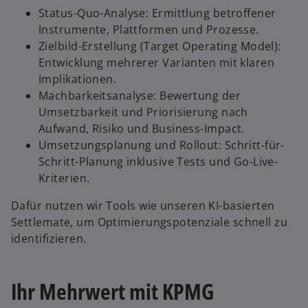
e
Status-Quo-Analyse: Ermittlung betroffener
t
Instrumente, Plattformen und Prozesse.
Zielbild-Erstellung (Target Operating Model):
Entwicklung mehrerer Varianten mit klaren
Implikationen.
Machbarkeitsanalyse: Bewertung der
Umsetzbarkeit und Priorisierung nach
Aufwand, Risiko und Business-Impact.
Umsetzungsplanung und Rollout: Schritt-für-
Schritt-Planung inklusive Tests und Go-Live-
Kriterien.
w
Dafür nutzen wir Tools wie unseren KI-basierten
ir
Settlemate, um Optimierungspotenziale schnell zu
d
identifizieren.
i
n
Ihr Mehrwert mit KPMG
e
i