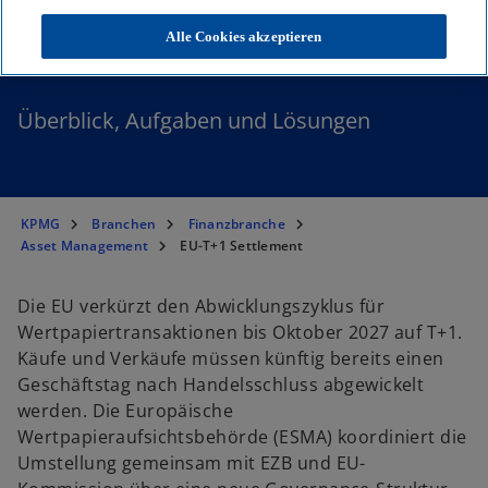
EU-T+1 Settlement
Alle Cookies akzeptieren
Überblick, Aufgaben und Lösungen
KPMG
Branchen
Finanzbranche
Asset Management
EU-T+1 Settlement
Die EU verkürzt den Abwicklungszyklus für
Wertpapiertransaktionen bis Oktober 2027 auf T+1.
Käufe und Verkäufe müssen künftig bereits einen
Geschäftstag nach Handelsschluss abgewickelt
werden. Die Europäische
Wertpapieraufsichtsbehörde (ESMA) koordiniert die
Umstellung gemeinsam mit EZB und EU-