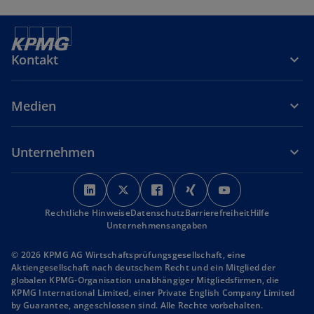
Kontakt
Medien
Unternehmen
w
w
w
w
w
i
i
i
i
i
Rechtliche Hinweise
r
Datenschutz
r
r
Barrierefreiheit
r
r
Hilfe
Unternehmensangaben
d
d
d
d
d
i
i
i
i
i
© 2026 KPMG AG Wirtschaftsprüfungsgesellschaft, eine
n
n
n
n
n
Aktiengesellschaft nach deutschem Recht und ein Mitglied der
globalen KPMG-Organisation unabhängiger Mitgliedsfirmen, die
e
e
e
e
e
KPMG International Limited, einer Private English Company Limited
i
i
i
i
i
by Guarantee, angeschlossen sind. Alle Rechte vorbehalten.