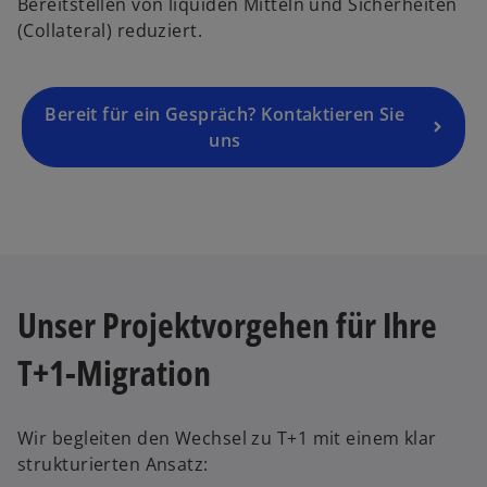
Bereitstellen von liquiden Mitteln und Sicherheiten
e
(Collateral) reduziert.
n
R
e
g
Bereit für ein Gespräch? Kontaktieren Sie
is
uns
t
e
r
k
a
r
Unser Projektvorgehen für Ihre
t
e
T+1-Migration
g
e
ö
Wir begleiten den Wechsel zu T+1 mit einem klar
ff
strukturierten Ansatz:
n