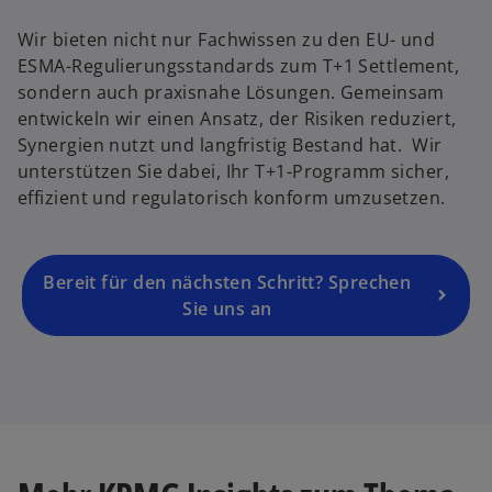
n
Wir bieten nicht nur Fachwissen zu den EU- und
e
ESMA-Regulierungsstandards zum T+1 Settlement,
r
sondern auch praxisnahe Lösungen. Gemeinsam
n
entwickeln wir einen Ansatz, der Risiken reduziert,
e
Synergien nutzt und langfristig Bestand hat. Wir
u
unterstützen Sie dabei, Ihr T+1-Programm sicher,
e
effizient und regulatorisch konform umzusetzen.
n
R
e
g
Bereit für den nächsten Schritt? Sprechen
is
Sie uns an
t
e
r
k
w
a
ir
r
d