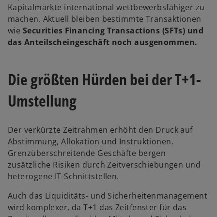
Kapitalmärkte international wettbewerbsfähiger zu
machen. Aktuell bleiben bestimmte Transaktionen
wie
Securities Financing Transactions (SFTs) und
das Anteilscheingeschäft noch ausgenommen.
w
Die größten Hürden bei der T+1-
ir
d
Umstellung
i
n
e
Der verkürzte Zeitrahmen erhöht den Druck auf
i
Abstimmung, Allokation und Instruktionen.
n
Grenzüberschreitende Geschäfte bergen
e
zusätzliche Risiken durch Zeitverschiebungen und
r
heterogene IT-Schnittstellen.
n
Auch das Liquiditäts- und Sicherheitenmanagement
e
wird komplexer, da T+1 das Zeitfenster für das
u