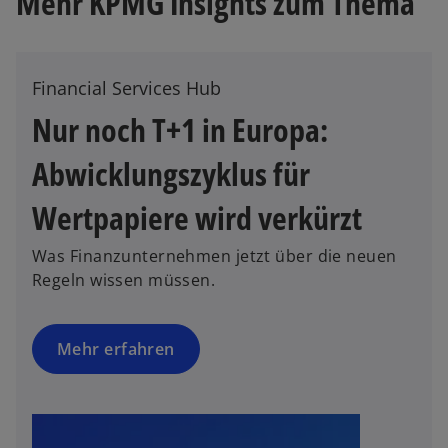
Mehr KPMG Insights zum Thema
t
i
e
n
g
e
e
i
Financial Services Hub
ö
n
Nur noch T+1 in Europa:
ff
e
n
r
Abwicklungszyklus für
e
n
t
e
Wertpapiere wird verkürzt
u
e
Was Finanzunternehmen jetzt über die neuen
n
Regeln wissen müssen.
R
e
g
Mehr erfahren
is
t
e
r