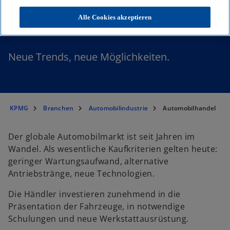
Automobilhandel
Alle Cookies akzeptieren
Neue Trends, neue Möglichkeiten.
KPMG
Branchen
Automobilindustrie
Automobilhandel
Der globale Automobilmarkt ist seit Jahren im
Wandel. Als wesentliche Kaufkriterien gelten heute:
geringer Wartungsaufwand, alternative
Antriebstränge, neue Technologien.
Die Händler investieren zunehmend in die
Präsentation der Fahrzeuge, in notwendige
Schulungen und neue Werkstattausrüstung.