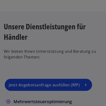
i
n
e
i
Unsere Dienstleistungen für
n
e
Händler
r
n
e
Wir bieten Ihnen Unterstützung und Beratung zu
u
folgenden Themen:
e
n
R
e
g
Jetzt Angebotsanfrage ausfüllen (RfP)
is
t
Mehrwertsteueroptimierung
e