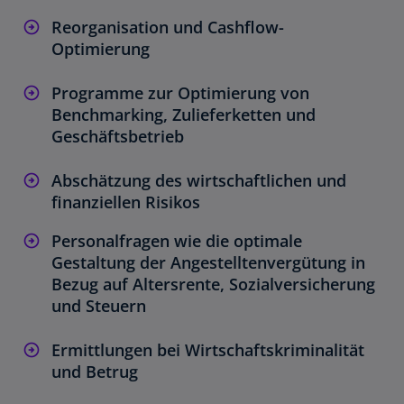
r
k
Reorganisation und Cashflow-
a
Optimierung
r
t
Programme zur Optimierung von
e
Benchmarking, Zulieferketten und
g
Geschäftsbetrieb
e
ö
Abschätzung des wirtschaftlichen und
ff
finanziellen Risikos
n
Personalfragen wie die optimale
e
Gestaltung der Angestelltenvergütung in
t
Bezug auf Altersrente, Sozialversicherung
und Steuern
Ermittlungen bei Wirtschaftskriminalität
und Betrug