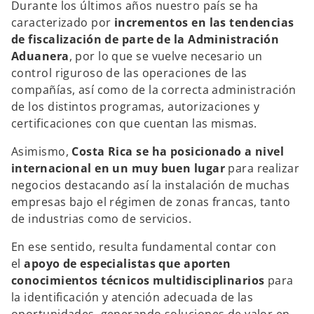
Durante los últimos años nuestro país se ha
n
n
a
a
caracterizado por
incrementos en las tendencias
p
p
e
e
de fiscalización de parte de la Administración
s
s
t
t
Aduanera
, por lo que se vuelve necesario un
a
a
ñ
ñ
control riguroso de las operaciones de las
a
a
n
n
compañías, así como de la correcta administración
u
u
e
e
de los distintos programas, autorizaciones y
v
v
a
a
certificaciones con que cuentan las mismas.
Asimismo,
Costa Rica se ha posicionado a nivel
internacional en un muy buen lugar
para realizar
negocios destacando así la instalación de muchas
empresas bajo el régimen de zonas francas, tanto
de industrias como de servicios.
En ese sentido, resulta fundamental contar con
el
apoyo de especialistas que aporten
conocimientos técnicos multidisciplinarios
para
la identificación y atención adecuada de las