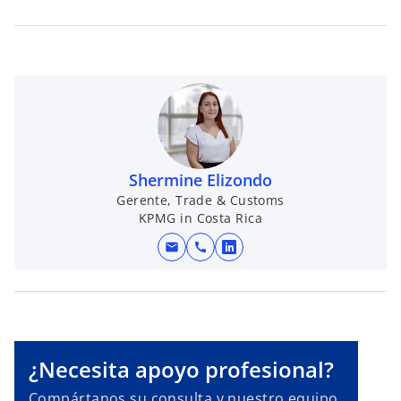
Shermine Elizondo
Gerente, Trade & Customs
KPMG in Costa Rica
s
e
mail
call
s
a
e
b
a
r
b
e
r
e
e
¿Necesita apoyo profesional?
n
e
u
Compártanos su consulta y nuestro equipo