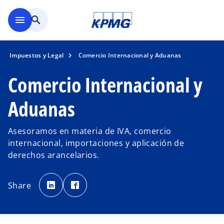
Saltar al contenido principal
menu
search
Impuestos y Legal
Comercio Internacional y Aduanas
Comercio Internacional y
Aduanas
Asesoramos en materia de IVA, comercio
internacional, importaciones y aplicación de
derechos arancelarios.
s
s
e
e
Share
a
a
b
b
r
r
e
e
e
e
n
n
u
u