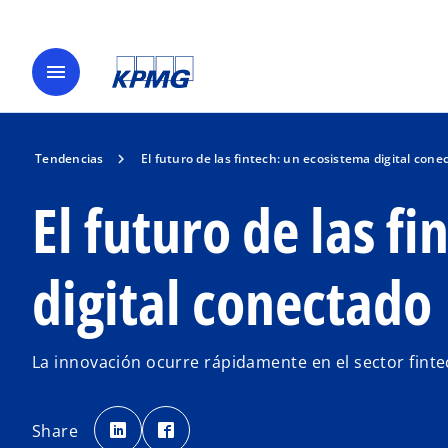
menu
Tendencias
El futuro de las fintech: un ecosistema digital cone
El futuro de las f
digital conectado
La innovación ocurre rápidamente en el sector finte
s
s
e
e
Share
a
a
b
b