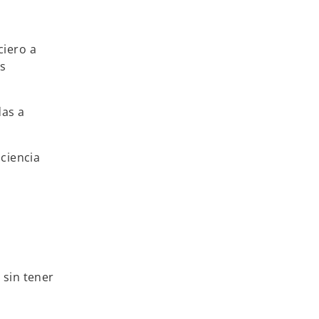
ciero a
s
das a
iciencia
 sin tener