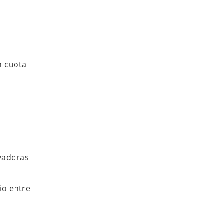
n cuota
a
ovadoras
io entre