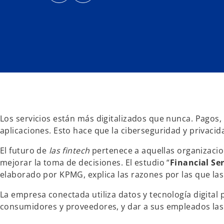
r
r
e
e
e
e
n
n
u
u
n
n
a
a
p
p
e
e
s
s
t
t
a
a
ñ
ñ
a
a
n
n
u
u
e
e
v
v
a
a
Los servicios están más digitalizados que nunca. Pagos,
aplicaciones. Esto hace que la ciberseguridad y privaci
El futuro de
las fintech
pertenece a aquellas organizacio
mejorar la toma de decisiones. El estudio “
Financial Se
elaborado por KPMG, explica las razones por las que la
La empresa conectada utiliza datos y tecnología digital
consumidores y proveedores, y dar a sus empleados las 