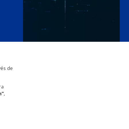
vés de
ra
h”
,