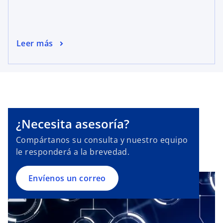
s
Leer más
e
a
b
r
e
e
¿Necesita asesoría?
n
u
Compártanos su consulta y nuestro equipo
n
le responderá a la brevedad.
a
p
Envíenos un correo
e
s
t
a