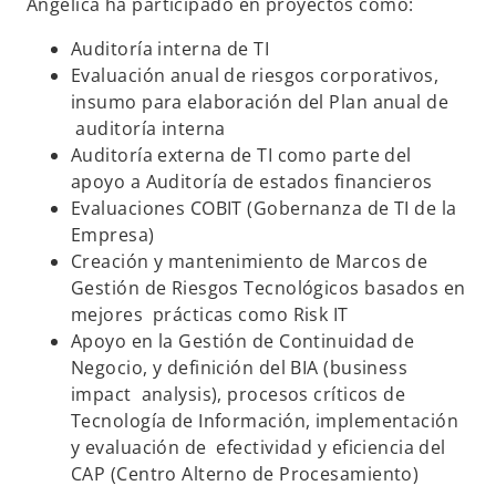
p
Angélica ha participado en proyectos como:
e
Auditoría interna de TI
s
Evaluación anual de riesgos corporativos,
t
insumo para elaboración del Plan anual de
a
auditoría interna
ñ
Auditoría externa de TI como parte del
a
apoyo a Auditoría de estados financieros
n
Evaluaciones COBIT (Gobernanza de TI de la
u
Empresa)
e
Creación y mantenimiento de Marcos de
v
Gestión de Riesgos Tecnológicos basados en
a
mejores prácticas como Risk IT
Apoyo en la Gestión de Continuidad de
Negocio, y definición del BIA (business
impact analysis), procesos críticos de
Tecnología de Información, implementación
y evaluación de efectividad y eficiencia del
CAP (Centro Alterno de Procesamiento)