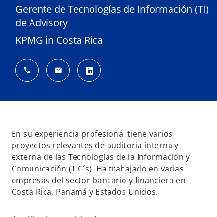
Gerente de Tecnologías de Información (TI)
de Advisory
KPMG in Costa Rica
call
mail
s
e
a
b
En su experiencia profesional tiene varios
r
proyectos relevantes de auditoria interna y
e
externa de las Tecnologías de la Información y
e
Comunicación (TIC´s). Ha trabajado en varias
n
empresas del sector bancario y financiero en
u
Costa Rica, Panamá y Estados Unidos.
n
a